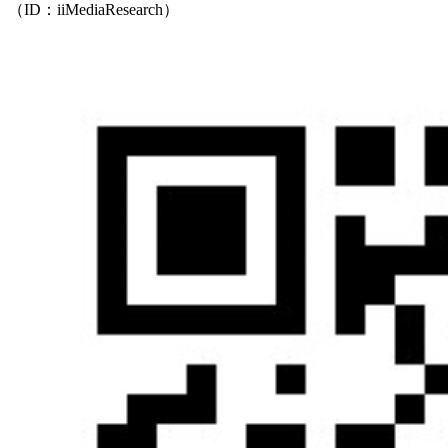
（ID：iiMediaResearch）