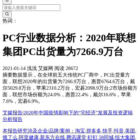
热词：
PC行业数据分析：2020年联想
集团PC出货量为7266.9万台
2021-01-14
浅浅
艾媒网
阅读 28672
摘要
数据显示，在全球前五大传统PC厂商中，PC出货量方
面，联想2020年的出货量为7266.9万台，惠普6764.6万台，戴
尔5029.8万台，苹果2310.2万台，宏碁2098.9万台;2市场份额方
面，联想市场份额为24.0%，惠普22.4%，戴尔16.6%，苹果
7.6%，宏碁6.9%。
艾媒报告|2020年中国疫情影响下的“宅经济”发展及投资逻辑
分析报告
本报告研究涉及企业/品牌/案例：淘宝,拼多多,快手,抖音,美团,
饿了么,阿里健康,新东方在线,腾讯课堂,钉钉,58同城,恒大集团,