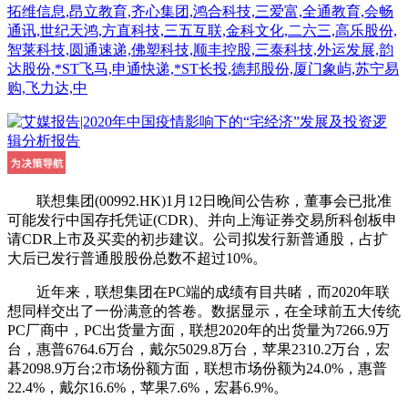
拓维信息,昂立教育,齐心集团,鸿合科技,三爱富,全通教育,会畅
通讯,世纪天鸿,方直科技,三五互联,金科文化,二六三,高乐股份,
智莱科技,圆通速递,佛塑科技,顺丰控股,三泰科技,外运发展,韵
达股份,*ST飞马,申通快递,*ST长投,德邦股份,厦门象屿,苏宁易
购,飞力达,中
联想集团(00992.HK)1月12日晚间公告称，董事会已批准
可能发行中国存托凭证(CDR)、并向上海证券交易所科创板申
请CDR上市及买卖的初步建议。公司拟发行新普通股，占扩
大后已发行普通股股份总数不超过10%。
近年来，联想集团在PC端的成绩有目共睹，而2020年联
想同样交出了一份满意的答卷。数据显示，在全球前五大传统
PC厂商中，PC出货量方面，联想2020年的出货量为7266.9万
台，惠普6764.6万台，戴尔5029.8万台，苹果2310.2万台，宏
碁2098.9万台;2市场份额方面，联想市场份额为24.0%，惠普
22.4%，戴尔16.6%，苹果7.6%，宏碁6.9%。