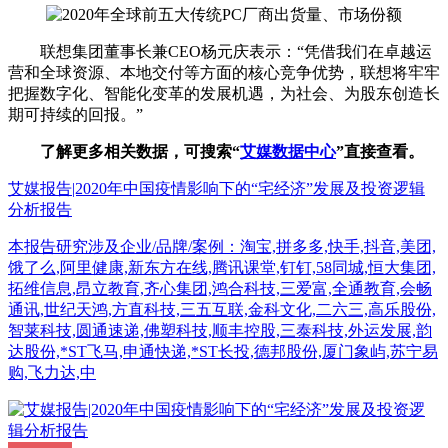
联想集团董事长兼CEO杨元庆表示：“凭借我们在卓越运
营和全球资源、本地交付等方面的核心竞争优势，联想将牢牢
把握数字化、智能化变革的发展机遇，为社会、为股东创造长
期可持续的回报。”
了解更多相关数据，可搜索“
艾媒数据中心
”直接查看。
艾媒报告|2020年中国疫情影响下的“宅经济”发展及投资逻辑
分析报告
本报告研究涉及企业/品牌/案例：淘宝,拼多多,快手,抖音,美团,
饿了么,阿里健康,新东方在线,腾讯课堂,钉钉,58同城,恒大集团,
拓维信息,昂立教育,齐心集团,鸿合科技,三爱富,全通教育,会畅
通讯,世纪天鸿,方直科技,三五互联,金科文化,二六三,高乐股份,
智莱科技,圆通速递,佛塑科技,顺丰控股,三泰科技,外运发展,韵
达股份,*ST飞马,申通快递,*ST长投,德邦股份,厦门象屿,苏宁易
购,飞力达,中