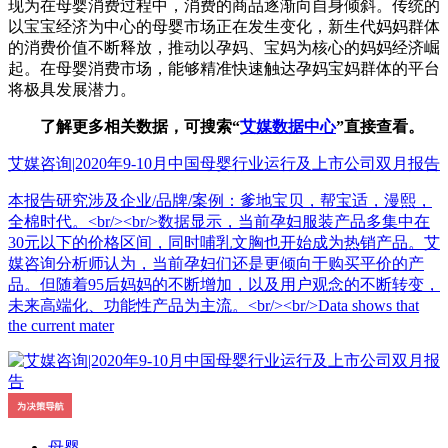
现为在母婴消费过程中，消费的商品逐渐向自身倾斜。传统的
以宝宝经济为中心的母婴市场正在发生变化，新生代妈妈群体
的消费价值不断释放，推动以孕妈、宝妈为核心的妈妈经济崛
起。在母婴消费市场，能够精准快速触达孕妈宝妈群体的平台
将极具发展潜力。
了解更多相关数据，可搜索“
艾媒数据中心
”直接查看。
艾媒咨询|2020年9-10月中国母婴行业运行及上市公司双月报告
本报告研究涉及企业/品牌/案例：爹地宝贝，帮宝适，漫熙，
全棉时代。<br/><br/>数据显示，当前孕妇服装产品多集中在
30元以下的价格区间，同时哺乳文胸也开始成为热销产品。艾
媒咨询分析师认为，当前孕妇们还是更倾向于购买平价的产
品。但随着95后妈妈的不断增加，以及用户观念的不断转变，
未来高端化、功能性产品为主流。<br/><br/>Data shows that
the current mater
母婴