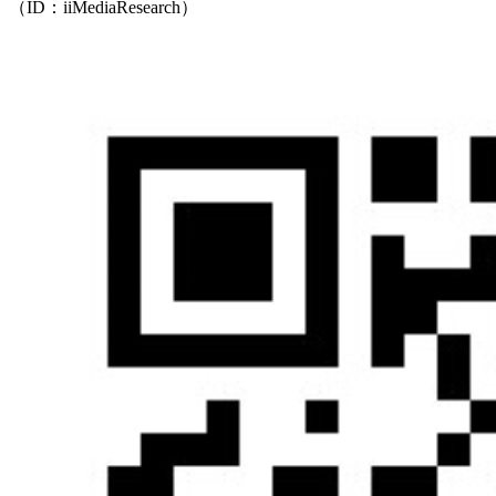
（ID：iiMediaResearch）