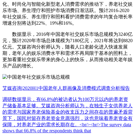
化、时尚化与智能化新型老人消费需求的推动下，养老社交娱
乐市场、养生理疗和照护市场消费日渐活跃。预计2016-2020
年社交娱乐、养生理疗和照料看护消费需求的年均复合增长率
增速分别将达到22%、19%和16%。
数据显示，2016年中国老年社交娱乐市场总规模为3240亿
元，预计2020年市场总体规模为7180亿元，2021年将达到8820
亿元。艾媒咨询分析师认为，随着人口老龄化进入快速发展
期，老年人的娱乐消费水平和需求不再局限于基本的照料上，
更加看重社交娱乐带来的身心上的快乐，从而推动相关老年娱
乐产品的增长。
艾媒咨询|2020H1中国老年人群画像及消费模式调查分析报告
调研数据显示，有66.8%的被访者认为100万元以内的养老资
产储备基本足够。艾媒咨询分析师认为，在独生子女供养老人
的需求与国家养老保险基金的收支压力之间存在的普遍矛盾背
景下，国民对留存养老资金意愿强烈，这也意味着养老资金有
保障，对养老产业的需求长期存在。<br/><br/>The survey data
shows that 66.8% of the respondents think that