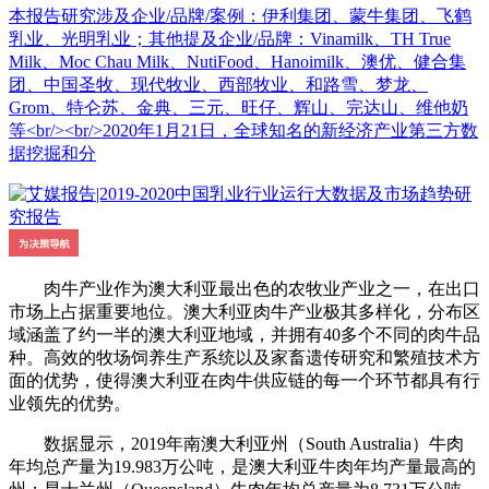
本报告研究涉及企业/品牌/案例：伊利集团、蒙牛集团、飞鹤
乳业、光明乳业；其他提及企业/品牌：Vinamilk、TH True
Milk、Moc Chau Milk、NutiFood、Hanoimilk、澳优、健合集
团、中国圣牧、现代牧业、西部牧业、和路雪、梦龙、
Grom、特仑苏、金典、三元、旺仔、辉山、完达山、维他奶
等<br/><br/>2020年1月21日，全球知名的新经济产业第三方数
据挖掘和分
肉牛产业作为澳大利亚最出色的农牧业产业之一，在出口
市场上占据重要地位。澳大利亚肉牛产业极其多样化，分布区
域涵盖了约一半的澳大利亚地域，并拥有40多个不同的肉牛品
种。高效的牧场饲养生产系统以及家畜遗传研究和繁殖技术方
面的优势，使得澳大利亚在肉牛供应链的每一个环节都具有行
业领先的优势。
数据显示，2019年南澳大利亚州（South Australia）牛肉
年均总产量为19.983万公吨，是澳大利亚牛肉年均产量最高的