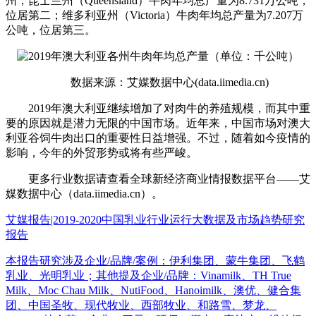
州；昆士兰州（Queensland）牛肉年均总产量为8.731万公吨，
位居第二；维多利亚州（Victoria）牛肉年均总产量为7.207万
公吨，位居第三。
数据来源：艾媒数据中心(data.iimedia.cn)
2019年澳大利亚继续增加了对肉牛的养殖规模，而其中重
要的原因就是潜力无限的中国市场。近年来，中国市场对澳大
利亚谷饲牛肉出口的重要性日益增强。不过，随着如今疫情的
影响，今年的外贸形势或将有些严峻。
更多行业数据请查看全球新经济商业情报数据平台——艾
媒数据中心（data.iimedia.cn）。
艾媒报告|2019-2020中国乳业行业运行大数据及市场趋势研究
报告
本报告研究涉及企业/品牌/案例：伊利集团、蒙牛集团、飞鹤
乳业、光明乳业；其他提及企业/品牌：Vinamilk、TH True
Milk、Moc Chau Milk、NutiFood、Hanoimilk、澳优、健合集
团、中国圣牧、现代牧业、西部牧业、和路雪、梦龙、