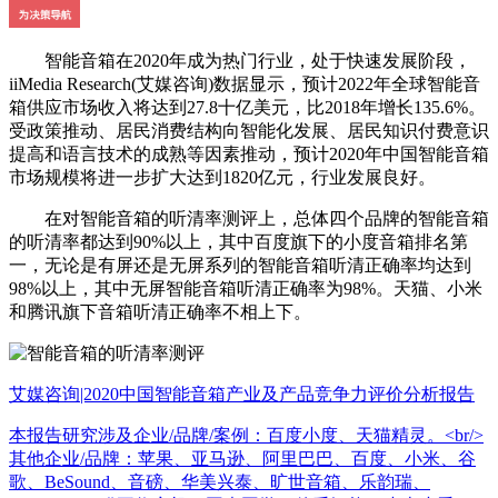
智能音箱在2020年成为热门行业，处于快速发展阶段，
iiMedia Research(艾媒咨询)数据显示，预计2022年全球智能音
箱供应市场收入将达到27.8十亿美元，比2018年增长135.6%。
受政策推动、居民消费结构向智能化发展、居民知识付费意识
提高和语言技术的成熟等因素推动，预计2020年中国智能音箱
市场规模将进一步扩大达到1820亿元，行业发展良好。
在对智能音箱的听清率测评上，总体四个品牌的智能音箱
的听清率都达到90%以上，其中百度旗下的小度音箱排名第
一，无论是有屏还是无屏系列的智能音箱听清正确率均达到
98%以上，其中无屏智能音箱听清正确率为98%。天猫、小米
和腾讯旗下音箱听清正确率不相上下。
艾媒咨询|2020中国智能音箱产业及产品竞争力评价分析报告
本报告研究涉及企业/品牌/案例：百度小度、天猫精灵。<br/>
其他企业/品牌：苹果、亚马逊、阿里巴巴、百度、小米、谷
歌、BeSound、音磅、华美兴泰、旷世音箱、乐韵瑞、