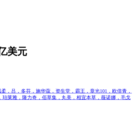
7亿美元
柔，吕，多芬，施华蔻，资生堂，霸王，章光101，欧倍青，
，珀莱雅，隆力奇，佰草集，丸美，相宜本草，薇诺娜，毛戈