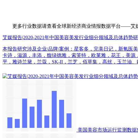
更多行业数据请查看全球新经济商业情报数据平台——艾媒数据中心（d
艾媒报告|2020-2021年中国美容美发行业细分领域及总体趋势
本报告研究涉及企业/品牌/案例：星客多，完美日记，新氧医
卡诗，滋源，丰添，馥绿德雅，索芙特，欧莱雅，花王，美源
平，雅诗兰黛，兰蔻，SK-II，兰芝，佰草集，高丝，玉兰油、
美国美容市场运行监测数据