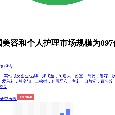
国美容和个人护理市场规模为89
研究报告
美；其他提及企业/品牌：海飞丝，阿道夫，沙宣，清扬，潘婷，飘
，爱茉莉，韩金靓，三橡树，利尻昆布，宣若，自然堂，百雀羚
欧莱