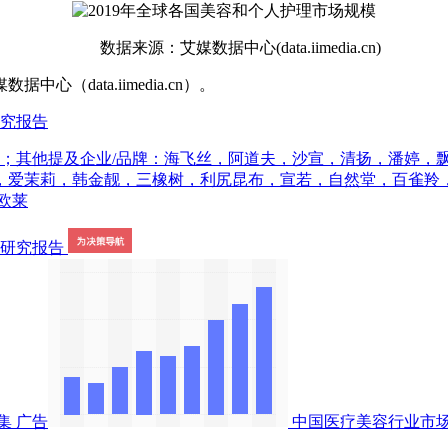
数据来源：艾媒数据中心(data.iimedia.cn)
ata.iimedia.cn）。
研究报告
美；其他提及企业/品牌：海飞丝，阿道夫，沙宣，清扬，潘婷，飘
，爱茉莉，韩金靓，三橡树，利尻昆布，宣若，自然堂，百雀羚
欧莱
集
广告
中国医疗美容行业市