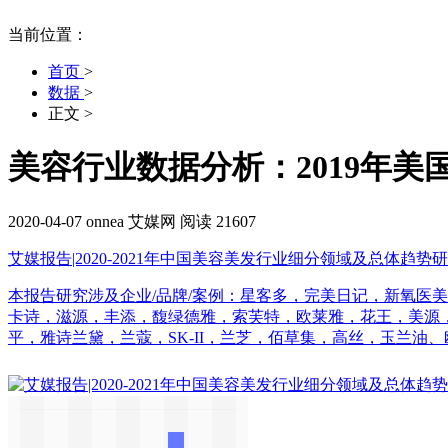
当前位置：
首页
>
数据
>
正文
>
美容行业数据分析：2019年美
2020-04-07
onnea
艾媒网
阅读 21607
艾媒报告|2020-2021年中国美容美发行业细分领域及总体趋势
本报告研究涉及企业/品牌/案例：星客多，完美日记，新氧医
卡诗，滋源，丰添，馥绿德雅，索芙特，欧莱雅，花王，美源
平，雅诗兰黛，兰蔻，SK-II，兰芝，佰草集，高丝，玉兰油、