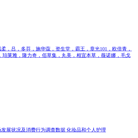
柔，吕，多芬，施华蔻，资生堂，霸王，章光101，欧倍青，
，珀莱雅，隆力奇，佰草集，丸美，相宜本草，薇诺娜，毛戈
场发展状况及消费行为调查数据
化妆品和个人护理