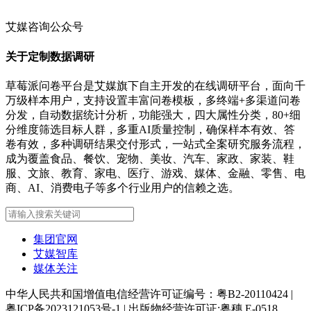
艾媒咨询公众号
关于定制数据调研
草莓派问卷平台是艾媒旗下自主开发的在线调研平台，面向千
万级样本用户，支持设置丰富问卷模板，多终端+多渠道问卷
分发，自动数据统计分析，功能强大，四大属性分类，80+细
分维度筛选目标人群，多重AI质量控制，确保样本有效、答
卷有效，多种调研结果交付形式，一站式全案研究服务流程，
成为覆盖食品、餐饮、宠物、美妆、汽车、家政、家装、鞋
服、文旅、教育、家电、医疗、游戏、媒体、金融、零售、电
商、AI、消费电子等多个行业用户的信赖之选。
集团官网
艾媒智库
媒体关注
中华人民共和国增值电信经营许可证编号：粤B2-20110424
|
粤ICP备2023121053号-1
|
出版物经营许可证:粤穗 E-0518