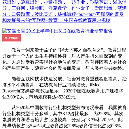
花思维，豌豆思维，小猿搜题，一起作业，哒哒英语，溢米辅
导，三好网，弹琴吧，洋葱数学，作业盒子，爱因思维，慧满
分，口袋题库，波比英语，核桃编程<br/><br/>互联网的普及
和发展带来的“互联网+教育”，中国在线教育用户规模
教育一词来源于孟子的“得天下英才而教育之”。教育过程
开始于一个人的出生并持续终身，对人产生持久而深刻的变
化。人通过受教育实现社会地位的变迁。教育伴随着人类社会
的产生而产生，随着社会的发展而发展，与人类社会共始终。
随着互联网技术快速发展、社会对教育重视程度提高、经
济水平不断提高，在线教育行业持续增长。iiMedia
Research(艾媒咨询)数据显示，2020中国在线教育用户规模将
达3.09亿人，市场规模将达4538亿元。
从2020年中国教育行业机构类型分布情况来看，我国教育
行业机构类型十分多样，其中K12占比最多，为25.8%。其次
素质教育和语言培训占比也较高，分别为23.3%和20.5%。此
外早幼教占比5.4%;职业教育占比7.8%;教育信息化占比0.8%。