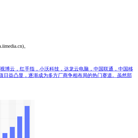
dia.cn)。
，视博云，红手指，小沃科技，达龙云电脑，中国联通，中国移
，商业价值日益凸显，逐渐成为多方厂商争相布局的热门赛道。虽然部