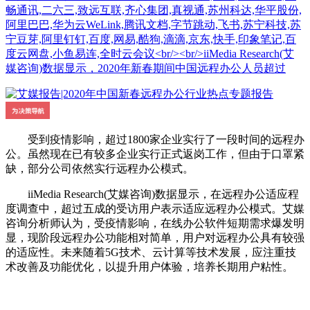
畅通讯,二六三,致远互联,齐心集团,真视通,苏州科达,华平股份,
阿里巴巴,华为云WeLink,腾讯文档,字节跳动,飞书,苏宁科技,苏
宁豆芽,阿里钉钉,百度,网易,酷狗,滴滴,京东,快手,印象笔记,百
度云网盘,小鱼易连,全时云会议<br/><br/>iiMedia Research(艾
媒咨询)数据显示，2020年新春期间中国远程办公人员超过
受到疫情影响，超过1800家企业实行了一段时间的远程办
公。虽然现在已有较多企业实行正式返岗工作，但由于口罩紧
缺，部分公司依然实行远程办公模式。
iiMedia Research(艾媒咨询)数据显示，在远程办公适应程
度调查中，超过五成的受访用户表示适应远程办公模式。艾媒
咨询分析师认为，受疫情影响，在线办公软件短期需求爆发明
显，现阶段远程办公功能相对简单，用户对远程办公具有较强
的适应性。未来随着5G技术、云计算等技术发展，应注重技
术改善及功能优化，以提升用户体验，培养长期用户粘性。