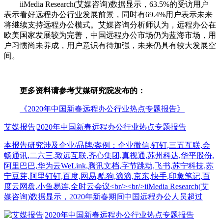
iiMedia Research(艾媒咨询)数据显示，63.5%的受访用户
表示看好远程办公行业发展前景，同时有69.4%用户表示未来
将继续支持远程办公模式。艾媒咨询分析师认为，远程办公在
欧美国家发展较为完善，中国远程办公市场仍为蓝海市场，用
户习惯尚未养成，用户意识有待加强，未来仍具有较大发展空
间。
更多资料请参考艾媒研究院发布的：
《2020年中国新春远程办公行业热点专题报告》
艾媒报告|2020年中国新春远程办公行业热点专题报告
本报告研究涉及企业/品牌/案例：企业微信,钉钉,三五互联,会
畅通讯,二六三,致远互联,齐心集团,真视通,苏州科达,华平股份,
阿里巴巴,华为云WeLink,腾讯文档,字节跳动,飞书,苏宁科技,苏
宁豆芽,阿里钉钉,百度,网易,酷狗,滴滴,京东,快手,印象笔记,百
度云网盘,小鱼易连,全时云会议<br/><br/>iiMedia Research(艾
媒咨询)数据显示，2020年新春期间中国远程办公人员超过