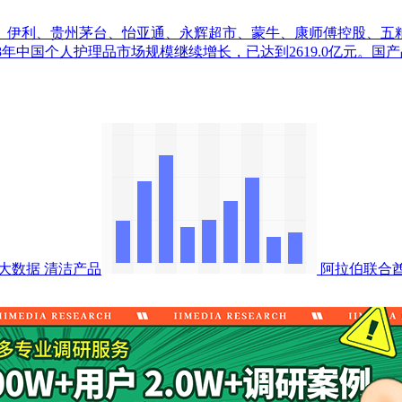
、伊利、贵州茅台、怡亚通、永辉超市、蒙牛、康师傅控股、五
 2018年中国个人护理品市场规模继续增长，已达到2619.0亿
行大数据
清洁产品
阿拉伯联合