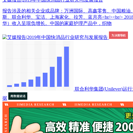
报告涉及的相关企业或品牌：万洲国际、高鑫零售、中国粮油
斯、联合利华、宝洁、上海家化、拉芳、蓝月亮<br/><br/>
华）收入呈现负增长。中国的家庭护理产品中，织物
联合利华集团(Unilever)运
据