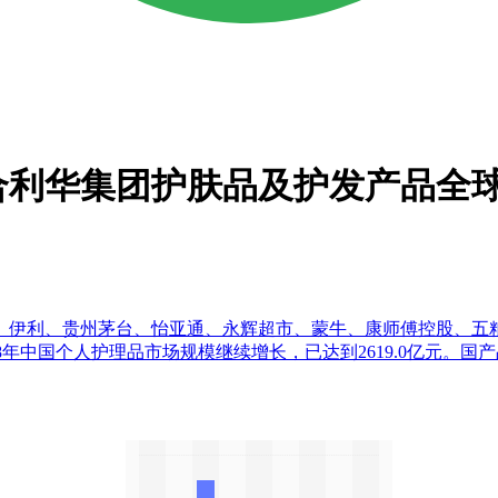
合利华集团护肤品及护发产品全球
、伊利、贵州茅台、怡亚通、永辉超市、蒙牛、康师傅控股、五
 2018年中国个人护理品市场规模继续增长，已达到2619.0亿