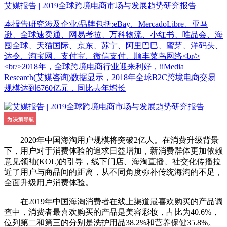
艾媒报告 | 2019全球跨境电商市场与发展趋势研究报告
本报告研究涉及企业/品牌包括:eBay、MercadoLibre、亚马
逊、全球速卖通、网易考拉、万科物流、小红书、唯品会、海
囤全球、天猫国际、京东、苏宁、阿里巴巴、蜜芽、洋码头、
达令、淘宝网、支付宝、微信支付、顺丰菜鸟网络<br/>
<br/>2018年，全球跨境电商行业迎来利好，iiMedia
Research(艾媒咨询)数据显示，2018年全球B2C跨境电商交易
规模达到6760亿元，同比去年增长
2020年中国海淘用户规模将突破2亿人。在消费升级背景
下，用户对于消费体验的追求日益增加，新消费群体更加依赖
意见领袖(KOL)的引导，线下门店、海淘直播、社交化传播拉
近了用户与商品间的距离，从不同角度弥补传统海淘的不足，
全面升级用户消费体验。
在2019年中国海淘消费者在线上渠道最喜欢购买的产品调
查中，消费者最喜欢购买的产品是美容彩妆，占比为40.6%，
位列第二和第三的分别是洗护用品38.2%和营养保健35.8%。