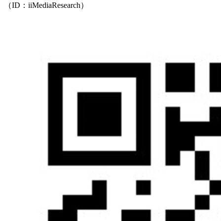
（ID：iiMediaResearch）