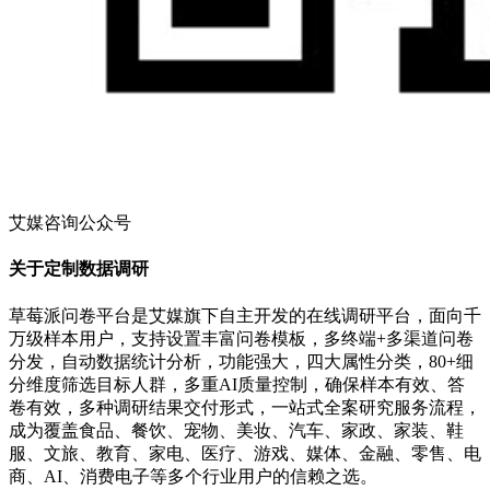
艾媒咨询公众号
关于定制数据调研
草莓派问卷平台是艾媒旗下自主开发的在线调研平台，面向千
万级样本用户，支持设置丰富问卷模板，多终端+多渠道问卷
分发，自动数据统计分析，功能强大，四大属性分类，80+细
分维度筛选目标人群，多重AI质量控制，确保样本有效、答
卷有效，多种调研结果交付形式，一站式全案研究服务流程，
成为覆盖食品、餐饮、宠物、美妆、汽车、家政、家装、鞋
服、文旅、教育、家电、医疗、游戏、媒体、金融、零售、电
商、AI、消费电子等多个行业用户的信赖之选。