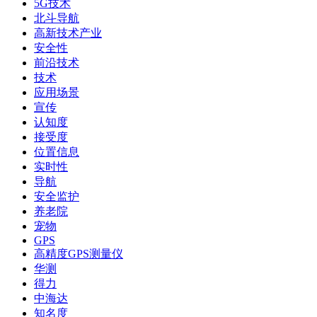
5G技术
北斗导航
高新技术产业
安全性
前沿技术
技术
应用场景
宣传
认知度
接受度
位置信息
实时性
导航
安全监护
养老院
宠物
GPS
高精度GPS测量仪
华测
得力
中海达
知名度