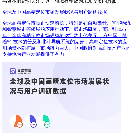
与资本的密切关注，这一领域有望成为未来投资的热点。
全球及中国高精定位市场发展状况与用户调研数据
全球高精定位市场正快速增长，特别是在自动驾驶、智能物流
和智慧城市等领域的应用推动下。据市场研究，预计到2025
年，全球高精定位市场规模将达到数十亿美元。 在中国，随
着5G技术的普及和北斗导航系统的完善，高精定位技术的应
用场景不断扩展，市场潜力巨大。中国政府对高新技术产业的
支持也为行业发展提供了有力