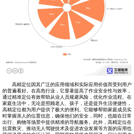
高精定位因其广泛的应用领域和实际应用价值而受到用户
的普遍看好。在高危行业，它显著提高了作业安全性与效率，
通过精准定位有效帮助从业人员规避风险，优化作业流程。在
家庭生活中，无论是照顾老人、孩子，还是提升生活便捷性，
高精定位都为用户提供了极大的便利。它能够帮助家庭成员实
时掌握亲人的位置信息，确保他们的安全，同时，也能在日常
出行、购物等场景中提供精准的导航服务。此外，高精定位在
抗震救灾、推动无人驾驶技术及促进农业发展等方面的应用也