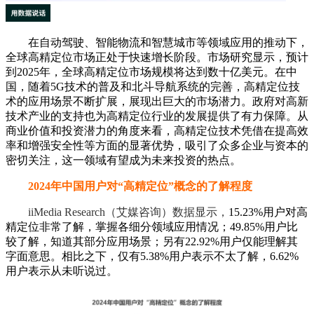
在自动驾驶、智能物流和智慧城市等领域应用的推动下，
全球高精定位市场正处于快速增长阶段。市场研究显示，预计
到2025年，全球高精定位市场规模将达到数十亿美元。在中
国，随着5G技术的普及和北斗导航系统的完善，高精定位技
术的应用场景不断扩展，展现出巨大的市场潜力。政府对高新
技术产业的支持也为高精定位行业的发展提供了有力保障。从
商业价值和投资潜力的角度来看，高精定位技术凭借在提高效
率和增强安全性等方面的显著优势，吸引了众多企业与资本的
密切关注，这一领域有望成为未来投资的热点。
2024年中国用户对“高精定位”概念的了解程度
iiMedia Research（艾媒咨询）数据显示，
15.23%用户对高
精定位非常了解，掌握各细分领域应用情况；49.85%用户比
较了解，知道其部分应用场景；另有22.92%用户仅能理解其
字面意思。相比之下，仅有5.38%用户表示不太了解，6.62%
用户表示从未听说过。