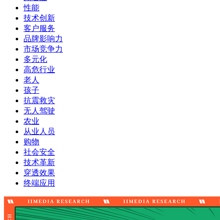
性能
技术创新
客户服务
品牌影响力
市场竞争力
多元化
高危行业
老人
孩子
抗震救灾
无人驾驶
农业
从业人员
购物
社会安全
技术革新
穿透效果
终端应用