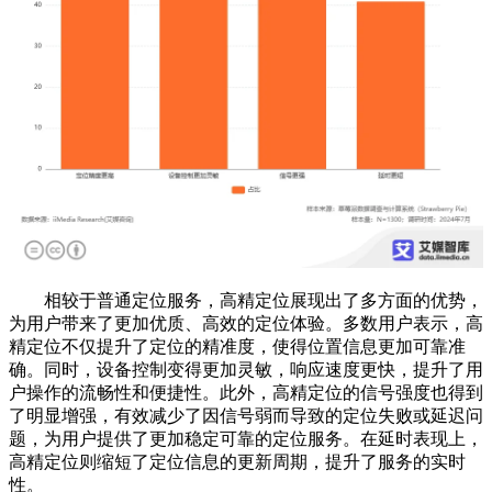
相较于普通定位服务，高精定位展现出了多方面的优势，
为用户带来了更加优质、高效的定位体验。多数用户表示，高
精定位不仅提升了定位的精准度，使得位置信息更加可靠准
确。同时，设备控制变得更加灵敏，响应速度更快，提升了用
户操作的流畅性和便捷性。此外，高精定位的信号强度也得到
了明显增强，有效减少了因信号弱而导致的定位失败或延迟问
题，为用户提供了更加稳定可靠的定位服务。在延时表现上，
高精定位则缩短了定位信息的更新周期，提升了服务的实时
性。