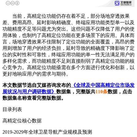
当前，高精定位功能仍存在着不足，部分场地穿透效果
差、费用高昂、延时影响精确度、终端应用功能类型单一以及
功能精度不足等问题尤为突出。这些问题不仅降低了用户的使
用体验，也制约了高精定位功能在更多场景下的应用。具体而
言，场地穿透效果不佳限制了定位功能的全面覆盖，高昂的费
用则增加了用户的经济负担，延时导致的精确度下降影响了定
位的实时性和可靠性，终端应用功能的单一性无法满足用户的
多样化需求，而功能精度不足则直接削弱了高精定位功能的核
心竞争力。高精定位功能亟需在多个方面进行优化和创新，以
更好地响应用户的需求与期待。
本文数据节选自艾媒咨询发布的
《全球及中国高精定位市场发
展状况与用户调研数据》
数据集，完整版共
110条
数据，点击
数据集名称查看完整版数据。
目录列表
高精定位核心数据
2019-2029年全球卫星导航产业规模及预测