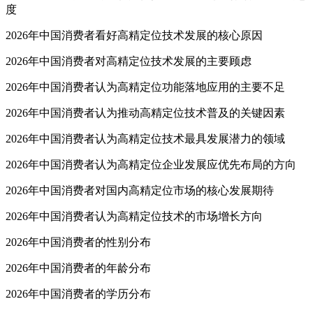
度
2026年中国消费者看好高精定位技术发展的核心原因
2026年中国消费者对高精定位技术发展的主要顾虑
2026年中国消费者认为高精定位功能落地应用的主要不足
2026年中国消费者认为推动高精定位技术普及的关键因素
2026年中国消费者认为高精定位技术最具发展潜力的领域
2026年中国消费者认为高精定位企业发展应优先布局的方向
2026年中国消费者对国内高精定位市场的核心发展期待
2026年中国消费者认为高精定位技术的市场增长方向
2026年中国消费者的性别分布
2026年中国消费者的年龄分布
2026年中国消费者的学历分布