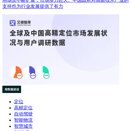
用场景不断扩展，市场潜力巨大。中国政府对高新技术产业的
支持也为行业发展提供了有力
定位
高精定位
自动驾驶
智能物流
智慧城市