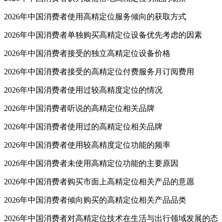
2026年中国消费者使用高精定位服务倾向的获取方式
2026年中国消费者单独购买高精定位设备优先考虑的因素
2026年中国消费者接受的独立高精定位设备价格
2026年中国消费者接受的高精定位付费服务月订阅费用
2026年中国消费者使用过较高精度定位的情况
2026年中国消费者听说的高精定位相关品牌
2026年中国消费者使用过的高精定位相关品牌
2026年中国消费者使用较高精度定位功能的频率
2026年中国消费者未使用高精定位功能的主要原因
2026年中国消费者购买市面上高精定位相关产品的意愿
2026年中国消费者倾向购买的高精定位相关产品品类
2026年中国消费者对高精定位技术在生活与出行领域发展的态