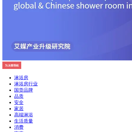
淋浴房
淋浴房行业
国货品牌
品质
安全
家居
高端淋浴
生活质量
消费