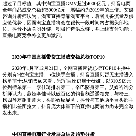
超过了目标值，其中淘宝直播GMV超过4000亿元，抖音电商
全年商品成交总额超5000亿元，增幅约为2019年的三倍。艾媒
咨询分析师认为，淘宝直播背靠淘宝平台，后者具备流量及供
应链优势，因而淘宝直播将会在很长一段时间内占据头部地
位。抖音小店关闭外链、积极打造供应链，并上线支付功能，
直播电商竞争将会更加激烈。
2020年中国直播带货主播成交额总榜TOP10
2020年1月至12月21日，全网直播带货总榜TOP10主播中
分别有5位淘宝主播、5位快手主播，抖音直播则暂无主播进入
榜单前十;从销售额来看，冠军宝座仍属于薇娅，以310.9亿元
位列榜单第一，李佳琦排名第二，辛巴跻身第三。艾媒咨询分
析师认为，薇娅李佳琦以破百亿的销售额遥遥领先，与榜三、
榜四等差距非常大，头部效应显著，抖音与其他两平台头部主
播相比差距拉大，抖音庞大体量下的直播电商潜力尚未完全激
发出来。
中国直播电商行业发展总结及趋势分析