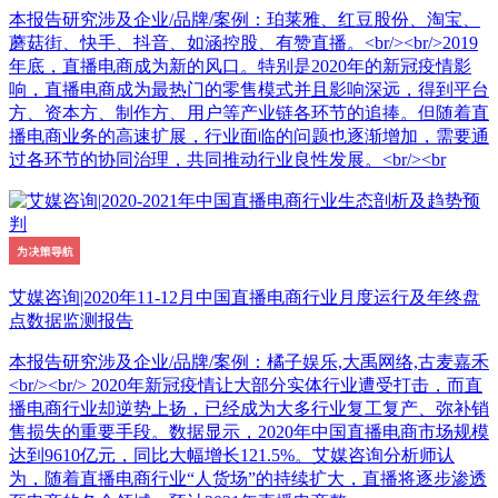
本报告研究涉及企业/品牌/案例：珀莱雅、红豆股份、淘宝、
蘑菇街、快手、抖音、如涵控股、有赞直播。<br/><br/>2019
年底，直播电商成为新的风口。特别是2020年的新冠疫情影
响，直播电商成为最热门的零售模式并且影响深远，得到平台
方、资本方、制作方、用户等产业链各环节的追捧。但随着直
播电商业务的高速扩展，行业面临的问题也逐渐增加，需要通
过各环节的协同治理，共同推动行业良性发展。<br/><br
艾媒咨询|2020年11-12月中国直播电商行业月度运行及年终盘
点数据监测报告
本报告研究涉及企业/品牌/案例：橘子娱乐,大禹网络,古麦嘉禾
<br/><br/> 2020年新冠疫情让大部分实体行业遭受打击，而直
播电商行业却逆势上扬，已经成为大多行业复工复产、弥补销
售损失的重要手段。数据显示，2020年中国直播电商市场规模
达到9610亿元，同比大幅增长121.5%。艾媒咨询分析师认
为，随着直播电商行业“人货场”的持续扩大，直播将逐步渗透