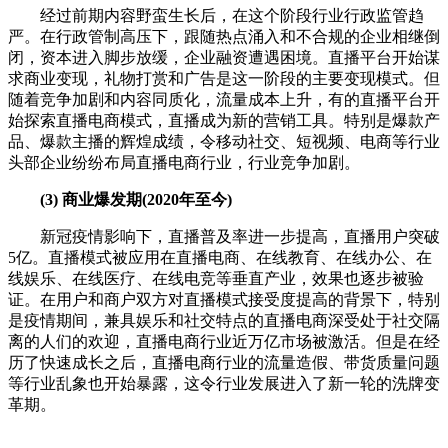
经过前期内容野蛮生长后，在这个阶段行业行政监管趋
严。在行政管制高压下，跟随热点涌入和不合规的企业相继倒
闭，资本进入脚步放缓，企业融资遭遇困境。直播平台开始谋
求商业变现，礼物打赏和广告是这一阶段的主要变现模式。但
随着竞争加剧和内容同质化，流量成本上升，有的直播平台开
始探索直播电商模式，直播成为新的营销工具。特别是爆款产
品、爆款主播的辉煌成绩，令移动社交、短视频、电商等行业
头部企业纷纷布局直播电商行业，行业竞争加剧。
(3) 商业爆发期(2020年至今)
新冠疫情影响下，直播普及率进一步提高，直播用户突破
5亿。直播模式被应用在直播电商、在线教育、在线办公、在
线娱乐、在线医疗、在线电竞等垂直产业，效果也逐步被验
证。在用户和商户双方对直播模式接受度提高的背景下，特别
是疫情期间，兼具娱乐和社交特点的直播电商深受处于社交隔
离的人们的欢迎，直播电商行业近万亿市场被激活。但是在经
历了快速成长之后，直播电商行业的流量造假、带货质量问题
等行业乱象也开始暴露，这令行业发展进入了新一轮的洗牌变
革期。