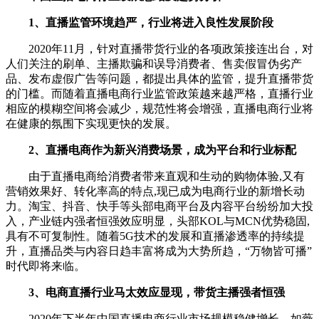
1、直播监管环境趋严，行业将进入良性发展阶段
2020年11月，针对直播带货行业的各项政策接连出台，对
人们关注的刷单、主播欺骗和误导消费者、售卖假冒伪劣产
品、发布虚假广告等问题，都提出具体的监管，提升直播带货
的门槛。而随着直播电商行业监管政策越来越严格，直播行业
相应的模糊空间将会减少，规范性将会增强，直播电商行业将
在健康的氛围下实现更快的发展。
2、直播电商作为新兴消费场景，成为平台和行业标配
由于直播电商给消费者带来直观和生动的购物体验,又有
营销效果好、转化率高的特点,现已成为电商行业的新增长动
力。淘宝、抖音、快手等头部电商平台及内容平台纷纷加大投
入，产业链内强者恒强效应明显，头部KOL与MCN优势稳固,
具有不可复制性。随着5G技术的发展和直播渗透率的持续提
升，直播品类与内容日趋丰富将成为大势所趋，“万物皆可播”
时代即将来临。
3、电商直播行业马太效应显现，带货主播强者恒强
2020年下半年中国直播电商行业市场规模稳健增长，如薇