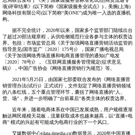
总局联合发布了《关于国家级服务业标准化试点(商贸流通专
项)评审结果》(以下简称《国家级服务业试点》)，美腕(上海)
网络科技有限公司(以下简称“美ONE”)成为唯一入选的直播机
构。
据不完全统计，2020年以来，国家多个监管部门陆续出台
了超过20部法规章程，从供给侧规范行业各参与主体的权责边
界。包括：市场监管总局《关于加强网络直播营销活动监管的
指导意见(国市监广〔2020〕175号)》，国家广播电视总局
《关于加强网络秀场直播和电商直播管理的通知(广电发
〔2020〕78号)》，《互联网直播服务管理规定(征求意见
稿)》，中国广告协会《网络直播营销行为规范》等。
2021年5月25日，由国家七部委联合发布的《网络直播营
销管理办法(试行)》正式试行，文件划定了网络直播营销领域
的八条红线，五个重点管理环节，囊括了网络直播的“人、
货、场”，并进一步明确了“台前幕后”各类主体的权责边界。
近年来，随着电商体系在中国已发展成熟，用户规模逐渐
触达网民规模天花板，流量获取成本也越来越高，以“直播+电
商” 模式的兴起有可能成为电商行业的下一个风口。
艾媒数据中心(data.iimedia.cn)数据显示，2020年中国直播