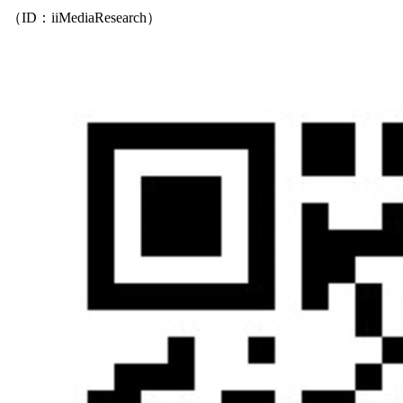
（ID：iiMediaResearch）