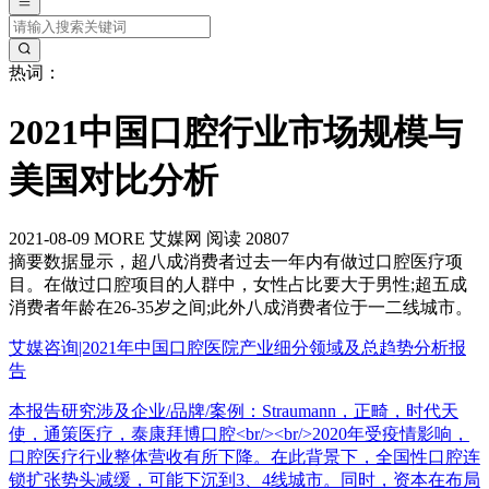
热词：
2021中国口腔行业市场规模与
美国对比分析
2021-08-09
MORE
艾媒网
阅读 20807
摘要
数据显示，超八成消费者过去一年内有做过口腔医疗项
目。在做过口腔项目的人群中，女性占比要大于男性;超五成
消费者年龄在26-35岁之间;此外八成消费者位于一二线城市。
艾媒咨询|2021年中国口腔医院产业细分领域及总趋势分析报
告
本报告研究涉及企业/品牌/案例：Straumann，正畸，时代天
使，通策医疗，泰康拜博口腔<br/><br/>2020年受疫情影响，
口腔医疗行业整体营收有所下降。在此背景下，全国性口腔连
锁扩张势头减缓，可能下沉到3、4线城市。同时，资本在布局