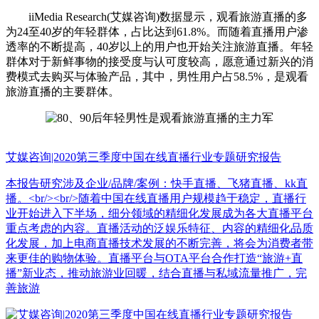
iiMedia Research(艾媒咨询)数据显示，观看旅游直播的多
为24至40岁的年轻群体，占比达到61.8%。而随着直播用户渗
透率的不断提高，40岁以上的用户也开始关注旅游直播。年轻
群体对于新鲜事物的接受度与认可度较高，愿意通过新兴的消
费模式去购买与体验产品，其中，男性用户占58.5%，是观看
旅游直播的主要群体。
艾媒咨询|2020第三季度中国在线直播行业专题研究报告
本报告研究涉及企业/品牌/案例：快手直播、飞猪直播、kk直
播。<br/><br/>随着中国在线直播用户规模趋于稳定，直播行
业开始进入下半场，细分领域的精细化发展成为各大直播平台
重点考虑的内容。直播活动的泛娱乐特征、内容的精细化品质
化发展，加上电商直播技术发展的不断完善，将会为消费者带
来更佳的购物体验。直播平台与OTA平台合作打造“旅游+直
播”新业态，推动旅游业回暖，结合直播与私域流量推广，完
善旅游