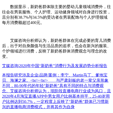
数据显示，新奶爸群体除主要的婴幼儿童领域消费外，往
往会在男装服饰、个人护理、运动健身领域对自身进行投资，
且分别有38.7%与34.5%的受访者在男装配饰与个人护理领域
每月消费额超过400元。
艾媒咨询分析师认为，新奶爸群体在完成必要的育儿消费
后，出于对自身颜值与生活品质的追求，也会在新兴的服装、
个护领域进行消费，反映了新奶爸群体消费观念与理念的改
变。
艾媒咨询|2020年中国“新奶爸”消费行为及发展趋势分析报告
本报告研究涉及企业/品牌/案例：李宁、Martin马丁、爹地宝
贝、海澜之家。<br/><br/> 与严肃刻板的老一辈父亲形象
不同，80-90年代的年轻“新奶爸”具有不同的特点与消费观
念。艾媒咨询分析师认为，现阶段直播电商行业成为风口，且
2020年4月淘宝直播APP中男女用户比例基本持平，25-40岁用
户比例达到50.7%，一定程度上反映了“新奶爸”群体已习惯新
兴的直播电商消费模式，并将其作为自身