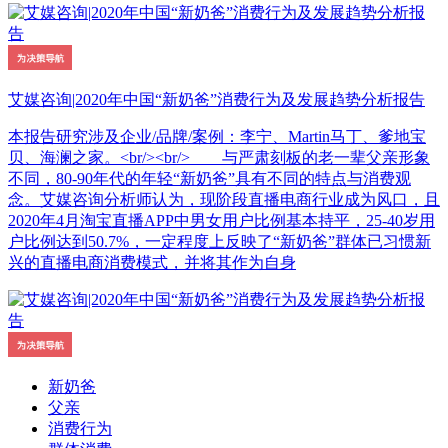
艾媒咨询|2020年中国“新奶爸”消费行为及发展趋势分析报告
本报告研究涉及企业/品牌/案例：李宁、Martin马丁、爹地宝
贝、海澜之家。<br/><br/> 与严肃刻板的老一辈父亲形象
不同，80-90年代的年轻“新奶爸”具有不同的特点与消费观
念。艾媒咨询分析师认为，现阶段直播电商行业成为风口，且
2020年4月淘宝直播APP中男女用户比例基本持平，25-40岁用
户比例达到50.7%，一定程度上反映了“新奶爸”群体已习惯新
兴的直播电商消费模式，并将其作为自身
新奶爸
父亲
消费行为