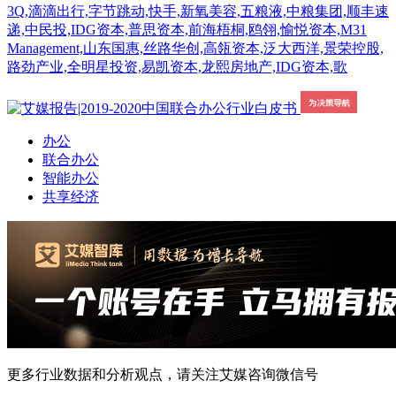
3Q,滴滴出行,字节跳动,快手,新氧美容,五粮液,中粮集团,顺丰速
递,中民投,IDG资本,普思资本,前海梧桐,鸥翎,愉悦资本,M31
Management,山东国惠,丝路华创,高瓴资本,泛大西洋,景荣控股,
路劲产业,全明星投资,易凯资本,龙熙房地产,IDG资本,歌
办公
联合办公
智能办公
共享经济
更多行业数据和分析观点，请关注艾媒咨询微信号