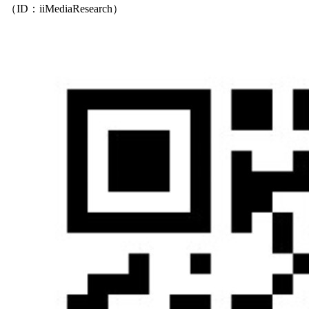
（ID：iiMediaResearch）