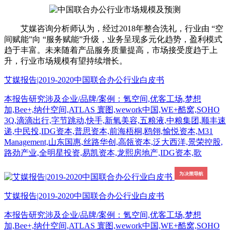
艾媒咨询分析师认为，经过2018年整合洗礼，行业由 “空
间赋能”向 “服务赋能”升级，业务呈现多元化趋势，盈利模式
趋于丰富。未来随着产品服务质量提高，市场接受度趋于上
升，行业市场规模有望持续增长。
艾媒报告|2019-2020中国联合办公行业白皮书
本报告研究涉及企业/品牌/案例：氪空间,优客工场,梦想
加,Bee+,纳什空间,ATLAS 寰图,wework中国,WE+酷窝,SOHO
3Q,滴滴出行,字节跳动,快手,新氧美容,五粮液,中粮集团,顺丰速
递,中民投,IDG资本,普思资本,前海梧桐,鸥翎,愉悦资本,M31
Management,山东国惠,丝路华创,高瓴资本,泛大西洋,景荣控股,
路劲产业,全明星投资,易凯资本,龙熙房地产,IDG资本,歌
艾媒报告|2019-2020中国联合办公行业白皮书
本报告研究涉及企业/品牌/案例：氪空间,优客工场,梦想
加,Bee+,纳什空间,ATLAS 寰图,wework中国,WE+酷窝,SOHO