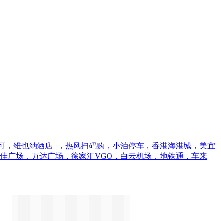
都可，维也纳酒店+，热风扫码购，小泊停车，香港海港城，美宜
佳广场，万达广场，徐家汇VGO，白云机场，地铁通，车来