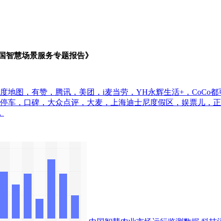
中国智慧场景服务专题报告》
度地图，有赞，腾讯，美团，i麦当劳，YH永辉生活+，CoCo
捷停车，口碑，大众点评，大麦，上海迪士尼度假区，娱票儿，正
，