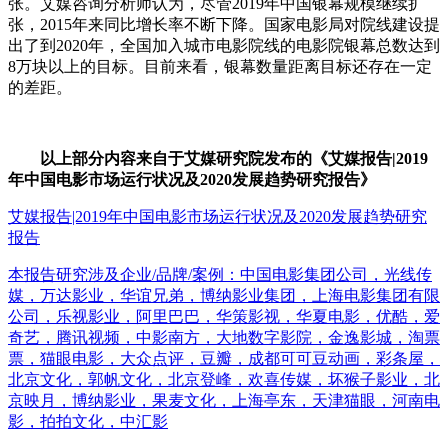
张。艾媒咨询分析师认为，尽管2019年中国银幕规模继续扩
张，2015年来同比增长率不断下降。国家电影局对院线建设提
出了到2020年，全国加入城市电影院线的电影院银幕总数达到
8万块以上的目标。目前来看，银幕数量距离目标还存在一定
的差距。
以上部分内容来自于艾媒研究院发布的《艾媒报告|2019
年中国电影市场运行状况及2020发展趋势研究报告》
艾媒报告|2019年中国电影市场运行状况及2020发展趋势研究
报告
本报告研究涉及企业/品牌/案例：中国电影集团公司，光线传
媒，万达影业，华谊兄弟，博纳影业集团，上海电影集团有限
公司，乐视影业，阿里巴巴，华策影视，华夏电影，优酷，爱
奇艺，腾讯视频，中影南方，大地数字影院，金逸影城，淘票
票，猫眼电影，大众点评，豆瓣，成都可可豆动画，彩条屋，
北京文化，郭帆文化，北京登峰，欢喜传媒，坏猴子影业，北
京映月，博纳影业，果麦文化，上海亭东，天津猫眼，河南电
影，拍拍文化，中汇影