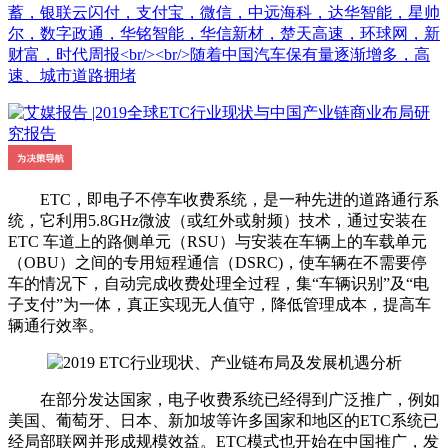
蓄，银联云闪付，支付宝，微信，中远海科，达华智能，星帅
尔，数字政通，华铭智能，华信新材，楚天高速，环球网，新
财富，时代周报<br/><br/>随着中国汽车保有量逐渐增多，高
速、城市道路拥堵
ETC，即电子不停车收费系统，是一种先进的道路通行系
统，它利用5.8GHz微波（或红外或射频）技术，通过安装在
ETC 车道上的路侧单元（RSU）与安装在车辆上的车载单元
（OBU）之间的专用短程通信（DSRC)，使车辆在不需要停
车的情况下，自动完成收费处理全过程，集“车辆识别”及“电
子支付”为一体，真正实现无人值守，降低管理成本，提高车
辆通行效率。
在部分发达国家，电子收费系统已经得到广泛推广，例如
美国、葡萄牙、日本、新加坡等许多国家和地区的ETC系统已
经局部联网并形成规模效益。ETC模式也开始在中国推广，发