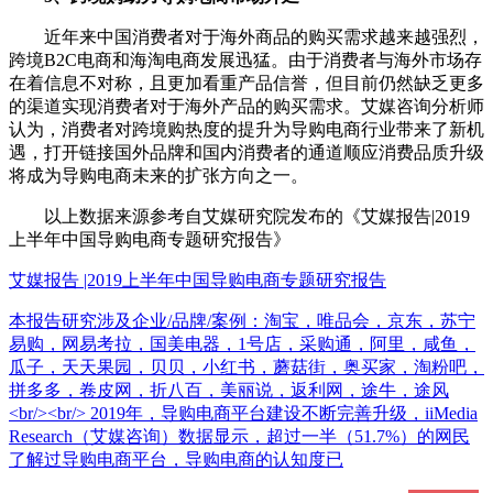
近年来中国消费者对于海外商品的购买需求越来越强烈，
跨境B2C电商和海淘电商发展迅猛。由于消费者与海外市场存
在着信息不对称，且更加看重产品信誉，但目前仍然缺乏更多
的渠道实现消费者对于海外产品的购买需求。艾媒咨询分析师
认为，消费者对跨境购热度的提升为导购电商行业带来了新机
遇，打开链接国外品牌和国内消费者的通道顺应消费品质升级
将成为导购电商未来的扩张方向之一。
以上数据来源参考自艾媒研究院发布的《艾媒报告|2019
上半年中国导购电商专题研究报告》
艾媒报告 |2019上半年中国导购电商专题研究报告
本报告研究涉及企业/品牌/案例：淘宝，唯品会，京东，苏宁
易购，网易考拉，国美电器，1号店，采购通，阿里，咸鱼，
瓜子，天天果园，贝贝，小红书，蘑菇街，奥买家，淘粉吧，
拼多多，卷皮网，折八百，美丽说，返利网，途牛，途风
<br/><br/> 2019年，导购电商平台建设不断完善升级，iiMedia
Research（艾媒咨询）数据显示，超过一半（51.7%）的网民
了解过导购电商平台，导购电商的认知度已