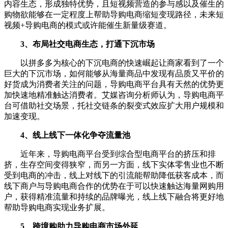
内容生态，形成独特优势，且短视频营造的参与感以及催生的
购物欲能够在一定程度上帮助导购电商缩短变现路径，未来短
视频+导购电商的模式或许能催生新量级赛道。
3、布局社交电商生态，打通下沉市场
以拼多多为核心的下沉电商的快速崛起让商家看到了一个
巨大的下沉市场，如何能够从海量商品中发现有品质又平价的
好货成为消费者关注的问题，导购电商平台具有天然的优势更
加快速地精准触达消费者。艾媒咨询分析师认为，导购电商平
台可借助社交场景，托社交链条的裂变式效应扩大用户规模和
加速变现。
4、线上线下一体化争夺流量池
近年来，导购电商平台受到综合型电商平台的挤压和排
挤，生存空间变得狭窄，而另一方面，线下实体零售业也不断
受到电商的冲击，线上对线下的引流能帮助降低获客成本，而
线下商户与导购电商合作的优势在于可以快速触达海量网购用
户，获得精准流量和持续的品牌曝光，线上线下融合将更好地
帮助导购电商实现业务扩展。
5、跨境购助力导购电商市场外延