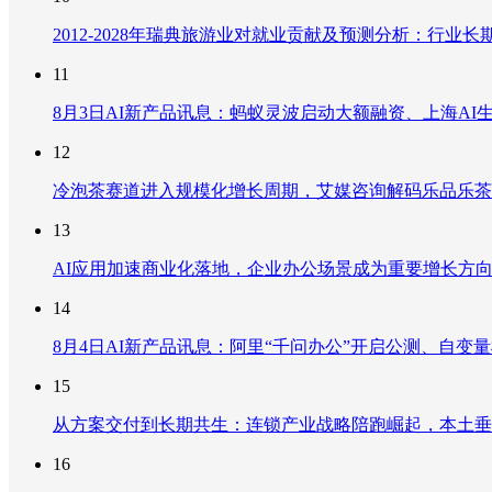
2012-2028年瑞典旅游业对就业贡献及预测分析：行
11
8月3日AI新产品讯息：蚂蚁灵波启动大额融资、上海AI生
12
冷泡茶赛道进入规模化增长周期，艾媒咨询解码乐品乐茶
13
AI应用加速商业化落地，企业办公场景成为重要增长方
14
8月4日AI新产品讯息：阿里“千问办公”开启公测、自变量机器
15
从方案交付到长期共生：连锁产业战略陪跑崛起，本土垂
16