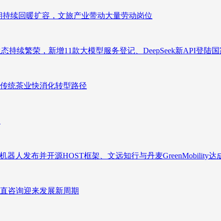
业长期持续回暖扩容，文旅产业带动大量劳动岗位
态持续繁荣，新增11款大模型服务登记、DeepSeek新API登陆
传统茶业快消化转型路径
向
人发布并开源HOST框架、文远知行与丹麦GreenMobility
直咨询迎来发展新周期