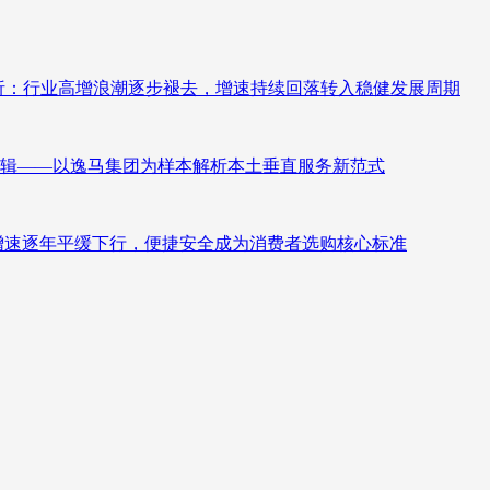
测分析：行业高增浪潮逐步褪去，增速持续回落转入稳健发展周期
辑——以逸马集团为样本解析本土垂直服务新范式
褪去增速逐年平缓下行，便捷安全成为消费者选购核心标准