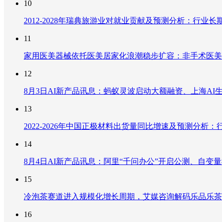
10
2012-2028年瑞典旅游业对就业贡献及预测分析：行
11
家用医美器械依托医美居家化浪潮稳步扩容：非手术医美
12
8月3日AI新产品讯息：蚂蚁灵波启动大额融资、上海AI生
13
2022-2026年中国正极材料出货量同比增速及预测分
14
8月4日AI新产品讯息：阿里“千问办公”开启公测、自变量机器
15
冷泡茶赛道进入规模化增长周期，艾媒咨询解码乐品乐茶
16