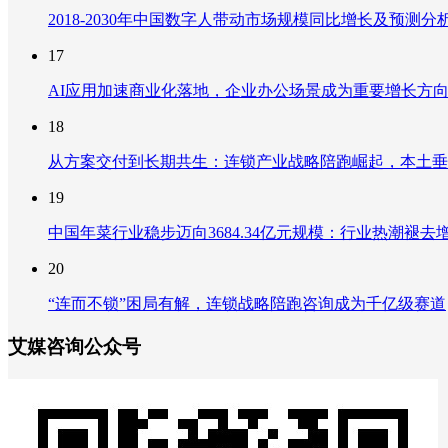
2018-2030年中国数字人带动市场规模同比增长及预
17
AI应用加速商业化落地，企业办公场景成为重要增长方
18
从方案交付到长期共生：连锁产业战略陪跑崛起，本土垂
19
中国年菜行业稳步迈向3684.34亿元规模：行业热潮
20
“连而不锁”困局有解，连锁战略陪跑咨询成为千亿级赛道
艾媒咨询公众号