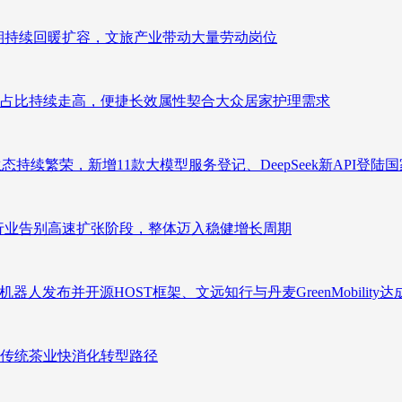
业长期持续回暖扩容，文旅产业带动大量劳动岗位
占比持续走高，便捷长效属性契合大众居家护理需求
态持续繁荣，新增11款大模型服务登记、DeepSeek新API登陆
析：行业告别高速扩张阶段，整体迈入稳健增长周期
人发布并开源HOST框架、文远知行与丹麦GreenMobility
传统茶业快消化转型路径