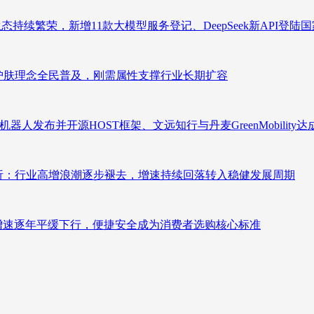
态持续繁荣，新增11款大模型服务登记、DeepSeek新API登陆
析：护肤理念全民普及，刚需属性支撑行业长期扩容
人发布并开源HOST框架、文远知行与丹麦GreenMobility
测分析：行业高增浪潮逐步褪去，增速持续回落转入稳健发展周期
褪去增速逐年平缓下行，便捷安全成为消费者选购核心标准