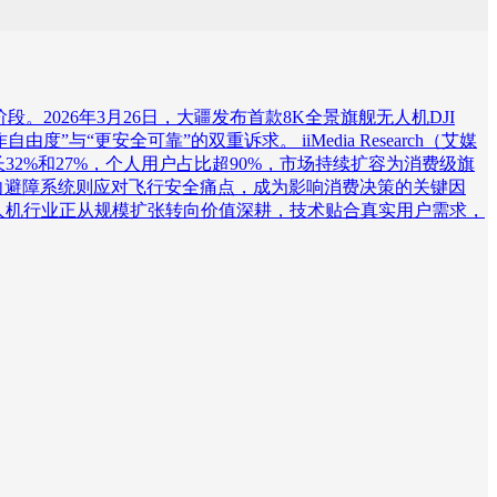
026年3月26日，大疆发布首款8K全景旗舰无人机DJI
”与“更安全可靠”的双重诉求。 iiMedia Research（艾媒
长32%和27%，个人用户占比超90%，市场持续扩容为消费级旗
向避障系统则应对飞行安全痛点，成为影响消费决策的关键因
级无人机行业正从规模扩张转向价值深耕，技术贴合真实用户需求，