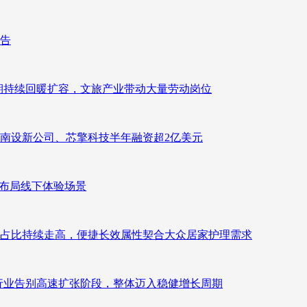
报告
业长期持续回暖扩容，文旅产业带动大量劳动岗位
南设新公司、芯擎科技半年融资超2亿美元
速布局线下体验场景
占比持续走高，便捷长效属性契合大众居家护理需求
析：行业告别高速扩张阶段，整体迈入稳健增长周期