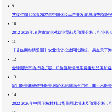
9
艾媒咨询 | 2026-2027年中国化妆品产业发展与消费趋势
10
2012-2028年瑞典旅游业对就业贡献及预测分析：行
11
【艾媒商舆情监测】农业信贷投放同比翻倍、易点天下海
12
全球潮玩市场持续扩容，IP价值与情感消费推动品牌加
13
家用医美器械依托医美居家化浪潮稳步扩容：非手术医美
14
2022-2026年中国正极材料出货量同比增速及预测分