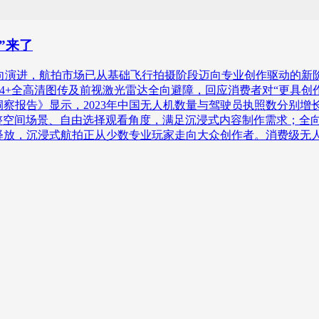
”来了
进，航拍市场已从基础飞行拍摄阶段迈向专业创作驱动的新阶段。2
视频、O4+全高清图传及前视激光雷达全向避障，回应消费者对“更具创作自由度
势洞察报告》显示，2023年中国无人机数量与驾驶员执照数分别增
整空间场景、自由选择观看角度，满足沉浸式内容制作需求；全
向消费级释放，沉浸式航拍正从少数专业玩家走向大众创作者。消费