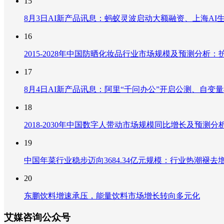
15
8月3日AI新产品讯息：蚂蚁灵波启动大额融资、上海AI生
16
2015-2028年中国防晒化妆品行业市场规模及预测分
17
8月4日AI新产品讯息：阿里“千问办公”开启公测、自变量机器
18
2018-2030年中国数字人带动市场规模同比增长及预
19
中国年菜行业稳步迈向3684.34亿元规模：行业热潮
20
东鹏饮料增速承压，能量饮料市场增长转向多元化
艾媒咨询公众号