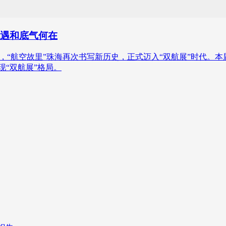
机遇和底气何在
”），“航空故里”珠海再次书写新历史，正式迈入“双航展”时代
现“双航展”格局。