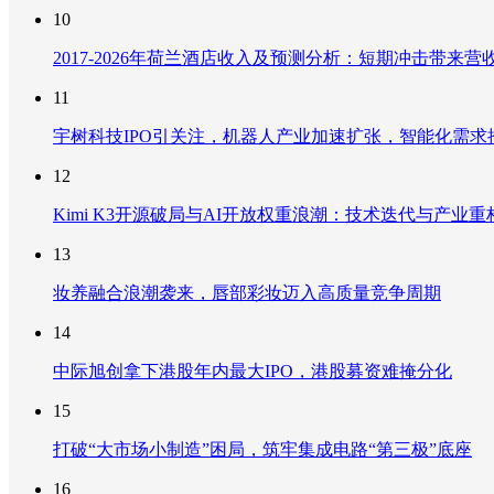
10
2017-2026年荷兰酒店收入及预测分析：短期冲击带
11
宇树科技IPO引关注，机器人产业加速扩张，智能化需求
12
Kimi K3开源破局与AI开放权重浪潮：技术迭代与产业
13
妆养融合浪潮袭来，唇部彩妆迈入高质量竞争周期
14
中际旭创拿下港股年内最大IPO，港股募资难掩分化
15
打破“大市场小制造”困局，筑牢集成电路“第三极”底座
16