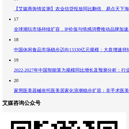
【艾媒商舆情监测】农业信贷投放同比翻倍、易点天下海
17
全球潮玩市场持续扩容，IP价值与情感消费推动品牌加
18
中国休闲食品市场稳步迈向13330亿元规模：大盘增速
19
2022-2027年中国智能算力规模同比增长及预测分析
20
家用医美器械依托医美居家化浪潮稳步扩容：非手术医美
艾媒咨询公众号