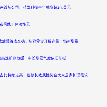
南设新公司、芯擎科技半年融资超2亿美元
速布局线下体验场景
持续放缓筑底企稳，新鲜零食开辟存量市场新增量
：行业高速扩张放缓，中长期景气度依旧坚挺
占比持续走高，便捷长效属性契合大众居家护理需求