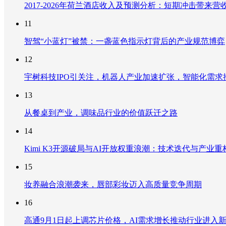
2017-2026年荷兰酒店收入及预测分析：短期冲击带
11
智驾“小蓝灯”被禁：一盏蓝色指示灯背后的产业规范博弈
12
宇树科技IPO引关注，机器人产业加速扩张，智能化需求
13
从餐桌到产业，调味品行业的价值跃迁之路
14
Kimi K3开源破局与AI开放权重浪潮：技术迭代与产业
15
妆养融合浪潮袭来，唇部彩妆迈入高质量竞争周期
16
高通9月1日起上调芯片价格，AI需求增长推动行业进入