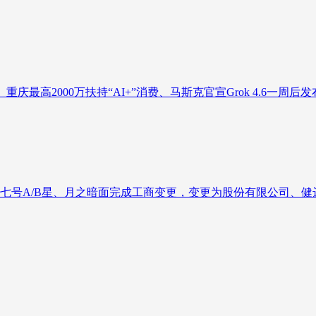
庆最高2000万扶持“AI+”消费、马斯克官宣Grok 4.6一周后发
七号A/B星、月之暗面完成工商变更，变更为股份有限公司、健