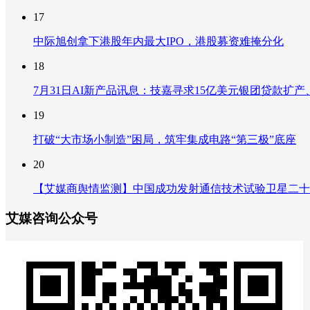
17
中际旭创拿下港股年内最大IPO，港股募资难掩分化
18
7月31日AI新产品讯息：技嘉寻求15亿美元银团贷款扩产、重
19
打破“大市场小制造”困局，筑牢集成电路“第三极”底座
20
【艾媒商舆情监测】中国成功发射通信技术试验卫星二十
艾媒咨询公众号