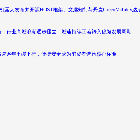
人发布并开源HOST框架、文远知行与丹麦GreenMobility
测分析：行业高增浪潮逐步褪去，增速持续回落转入稳健发展周期
褪去增速逐年平缓下行，便捷安全成为消费者选购核心标准
向