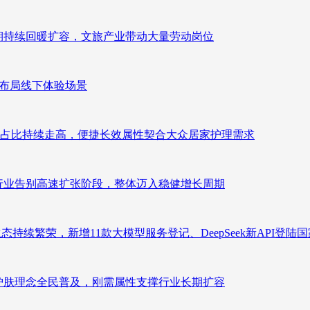
业长期持续回暖扩容，文旅产业带动大量劳动岗位
速布局线下体验场景
占比持续走高，便捷长效属性契合大众居家护理需求
析：行业告别高速扩张阶段，整体迈入稳健增长周期
态持续繁荣，新增11款大模型服务登记、DeepSeek新API登陆
析：护肤理念全民普及，刚需属性支撑行业长期扩容