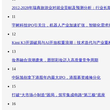
2012-2028年瑞典旅游业对就业贡献及预测分析：行
11
宇树科技IPO引关注，机器人产业加速扩张，智能化需求
12
Kimi K3开源破局与AI开放权重浪潮：技术迭代与产业
13
妆养融合浪潮袭来，唇部彩妆迈入高质量竞争周期
14
中际旭创拿下港股年内最大IPO，港股募资难掩分化
15
打破“大市场小制造”困局，筑牢集成电路“第三极”底座
16