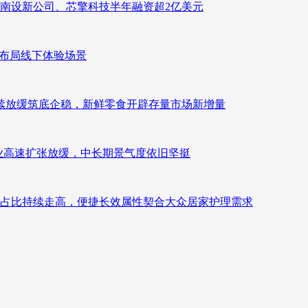
南设新公司、芯擎科技半年融资超2亿美元
速布局线下体验场景
持续放缓筑底企稳，新鲜零食开辟存量市场新增量
：行业高速扩张放缓，中长期景气度依旧坚挺
占比持续走高，便捷长效属性契合大众居家护理需求