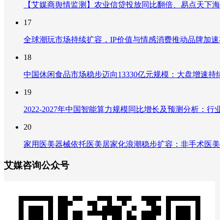
【艾媒商舆情监测】农业信贷投放同比翻倍、易点天下海
17
全球潮玩市场持续扩容，IP价值与情感消费推动品牌加
18
中国休闲食品市场稳步迈向13330亿元规模：大盘增速
19
2022-2027年中国智能算力规模同比增长及预测分析
20
家用医美器械依托医美居家化浪潮稳步扩容：非手术医美
艾媒咨询公众号