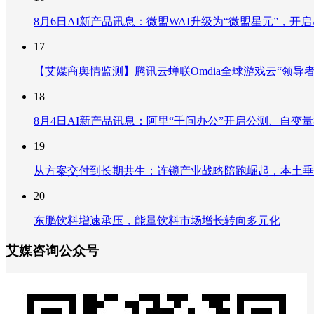
8月6日AI新产品讯息：微盟WAI升级为“微盟星元”，开启AI
17
【艾媒商舆情监测】腾讯云蝉联Omdia全球游戏云“领导
18
8月4日AI新产品讯息：阿里“千问办公”开启公测、自变量机器
19
从方案交付到长期共生：连锁产业战略陪跑崛起，本土垂
20
东鹏饮料增速承压，能量饮料市场增长转向多元化
艾媒咨询公众号