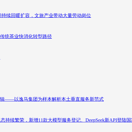
业长期持续回暖扩容，文旅产业带动大量劳动岗位
传统茶业快消化转型路径
向
辑——以逸马集团为样本解析本土垂直服务新范式
态持续繁荣，新增11款大模型服务登记、DeepSeek新API登陆