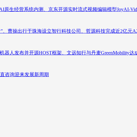
原生经营系统内测、京东开源实时流式视频编辑模型JoyAI-Video-
者”、曹操出行于珠海设立智行科技公司、哲源科技完成近2亿元A
人发布并开源HOST框架、文远知行与丹麦GreenMobility
直咨询迎来发展新周期