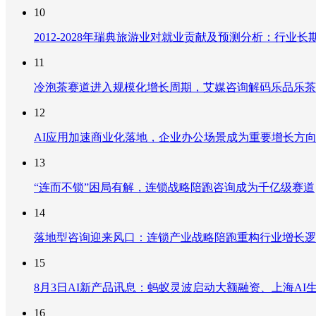
10
2012-2028年瑞典旅游业对就业贡献及预测分析：行
11
冷泡茶赛道进入规模化增长周期，艾媒咨询解码乐品乐茶
12
AI应用加速商业化落地，企业办公场景成为重要增长方
13
“连而不锁”困局有解，连锁战略陪跑咨询成为千亿级赛道
14
落地型咨询迎来风口：连锁产业战略陪跑重构行业增长逻
15
8月3日AI新产品讯息：蚂蚁灵波启动大额融资、上海AI生
16