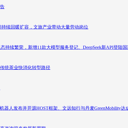
报告
业长期持续回暖扩容，文旅产业带动大量劳动岗位
态持续繁荣，新增11款大模型服务登记、DeepSeek新API登陆
传统茶业快消化转型路径
向
人发布并开源HOST框架、文远知行与丹麦GreenMobility