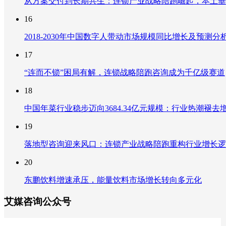
从方案交付到长期共生：连锁产业战略陪跑崛起，本土垂
16
2018-2030年中国数字人带动市场规模同比增长及预
17
“连而不锁”困局有解，连锁战略陪跑咨询成为千亿级赛道
18
中国年菜行业稳步迈向3684.34亿元规模：行业热潮
19
落地型咨询迎来风口：连锁产业战略陪跑重构行业增长逻
20
东鹏饮料增速承压，能量饮料市场增长转向多元化
艾媒咨询公众号