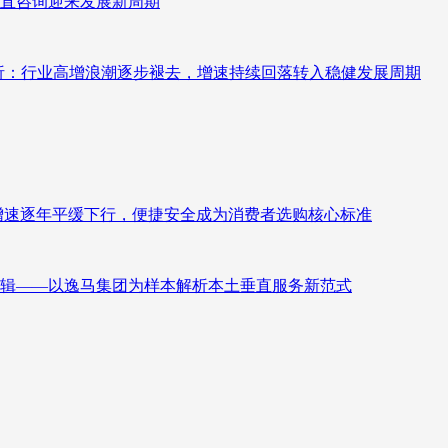
直咨询迎来发展新周期
测分析：行业高增浪潮逐步褪去，增速持续回落转入稳健发展周期
褪去增速逐年平缓下行，便捷安全成为消费者选购核心标准
辑——以逸马集团为样本解析本土垂直服务新范式