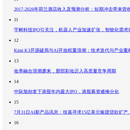
2017-2026年荷兰酒店收入及预测分析：短期冲击带
11
宇树科技IPO引关注，机器人产业加速扩张，智能化需求
12
Kimi K3开源破局与AI开放权重浪潮：技术迭代与产业
13
妆养融合浪潮袭来，唇部彩妆迈入高质量竞争周期
14
中际旭创拿下港股年内最大IPO，港股募资难掩分化
15
7月31日AI新产品讯息：技嘉寻求15亿美元银团贷款扩产、重
16