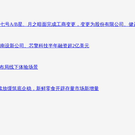
七号A/B星、月之暗面完成工商变更，变更为股份有限公司、健
南设新公司、芯擎科技半年融资超2亿美元
速布局线下体验场景
持续放缓筑底企稳，新鲜零食开辟存量市场新增量