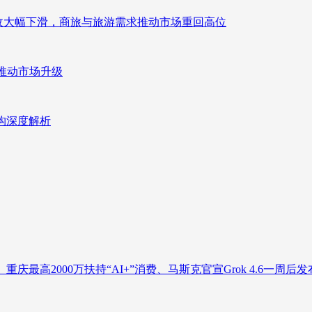
来营收大幅下滑，商旅与旅游需求推动市场重回高位
推动市场升级
重构深度解析
庆最高2000万扶持“AI+”消费、马斯克官宣Grok 4.6一周后发