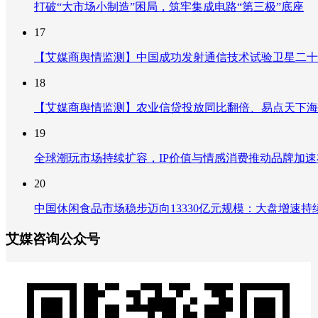
打破“大市场小制造”困局，筑牢集成电路“第三极”底座
17
【艾媒商舆情监测】中国成功发射通信技术试验卫星二十
18
【艾媒商舆情监测】农业信贷投放同比翻倍、易点天下海
19
全球潮玩市场持续扩容，IP价值与情感消费推动品牌加
20
中国休闲食品市场稳步迈向13330亿元规模：大盘增速
艾媒咨询公众号