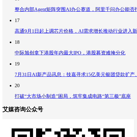
整合内部Agent矩阵突围AI办公赛道，阿里千问办公能
17
高通9月1日起上调芯片价格，AI需求增长推动行业进入
18
中际旭创拿下港股年内最大IPO，港股募资难掩分化
19
7月31日AI新产品讯息：技嘉寻求15亿美元银团贷款扩产、重
20
打破“大市场小制造”困局，筑牢集成电路“第三极”底座
艾媒咨询公众号