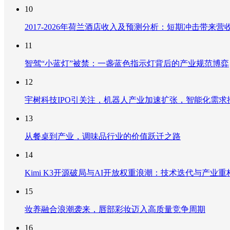
10
2017-2026年荷兰酒店收入及预测分析：短期冲击带
11
智驾“小蓝灯”被禁：一盏蓝色指示灯背后的产业规范博弈
12
宇树科技IPO引关注，机器人产业加速扩张，智能化需求
13
从餐桌到产业，调味品行业的价值跃迁之路
14
Kimi K3开源破局与AI开放权重浪潮：技术迭代与产业
15
妆养融合浪潮袭来，唇部彩妆迈入高质量竞争周期
16