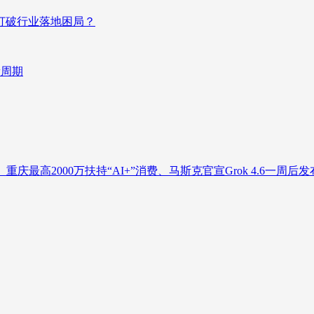
否打破行业落地困局？
新周期
庆最高2000万扶持“AI+”消费、马斯克官宣Grok 4.6一周后发