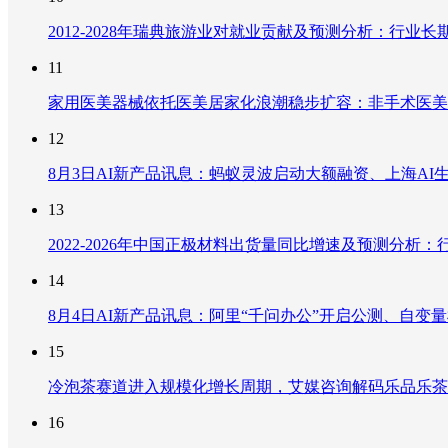
2012-2028年瑞典旅游业对就业贡献及预测分析：行
11
家用医美器械依托医美居家化浪潮稳步扩容：非手术医美
12
8月3日AI新产品讯息：蚂蚁灵波启动大额融资、上海AI生
13
2022-2026年中国正极材料出货量同比增速及预测分
14
8月4日AI新产品讯息：阿里“千问办公”开启公测、自变量机器
15
冷泡茶赛道进入规模化增长周期，艾媒咨询解码乐品乐茶
16