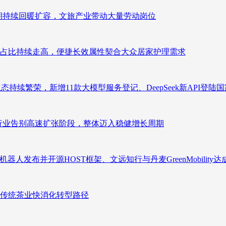
业长期持续回暖扩容，文旅产业带动大量劳动岗位
占比持续走高，便捷长效属性契合大众居家护理需求
态持续繁荣，新增11款大模型服务登记、DeepSeek新API登陆
析：行业告别高速扩张阶段，整体迈入稳健增长周期
人发布并开源HOST框架、文远知行与丹麦GreenMobility
传统茶业快消化转型路径