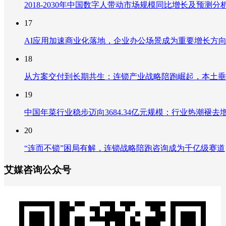
2018-2030年中国数字人带动市场规模同比增长及预
17
AI应用加速商业化落地，企业办公场景成为重要增长方
18
从方案交付到长期共生：连锁产业战略陪跑崛起，本土垂
19
中国年菜行业稳步迈向3684.34亿元规模：行业热潮
20
“连而不锁”困局有解，连锁战略陪跑咨询成为千亿级赛道
艾媒咨询公众号