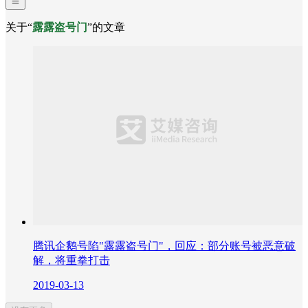
关于“
露露盗号门
”的文章
腾讯企鹅号陷"露露盗号门"，回应：部分账号被恶意破
解，将重拳打击
2019-03-13