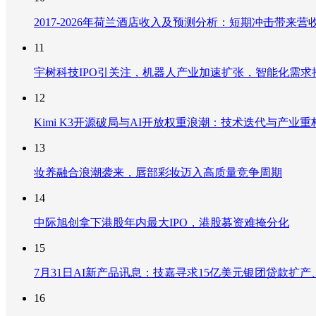
2017-2026年荷兰酒店收入及预测分析：短期冲击带
11
宇树科技IPO引关注，机器人产业加速扩张，智能化需求
12
Kimi K3开源破局与AI开放权重浪潮：技术迭代与产业
13
妆养融合浪潮袭来，唇部彩妆迈入高质量竞争周期
14
中际旭创拿下港股年内最大IPO，港股募资难掩分化
15
7月31日AI新产品讯息：技嘉寻求15亿美元银团贷款扩产、重
16