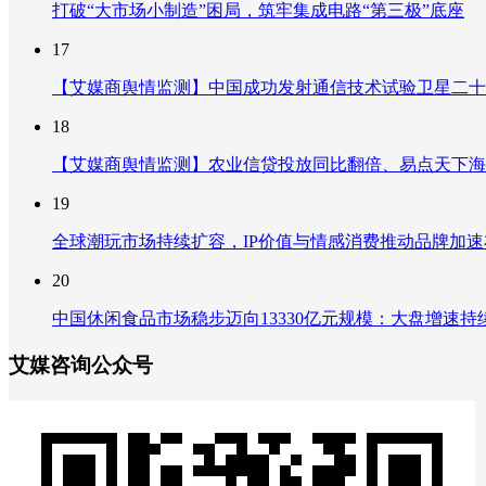
打破“大市场小制造”困局，筑牢集成电路“第三极”底座
17
【艾媒商舆情监测】中国成功发射通信技术试验卫星二十
18
【艾媒商舆情监测】农业信贷投放同比翻倍、易点天下海
19
全球潮玩市场持续扩容，IP价值与情感消费推动品牌加
20
中国休闲食品市场稳步迈向13330亿元规模：大盘增速
艾媒咨询公众号