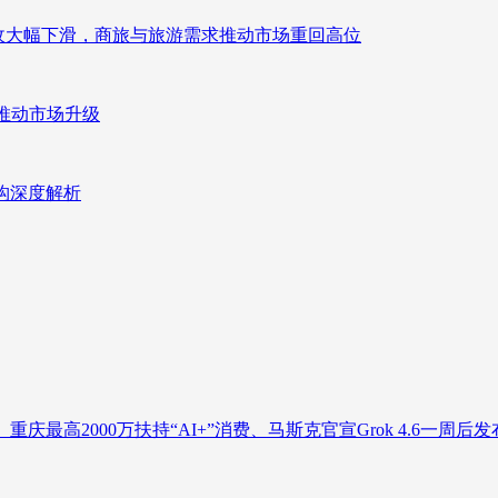
来营收大幅下滑，商旅与旅游需求推动市场重回高位
推动市场升级
重构深度解析
庆最高2000万扶持“AI+”消费、马斯克官宣Grok 4.6一周后发