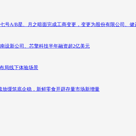
七号A/B星、月之暗面完成工商变更，变更为股份有限公司、健
南设新公司、芯擎科技半年融资超2亿美元
速布局线下体验场景
持续放缓筑底企稳，新鲜零食开辟存量市场新增量