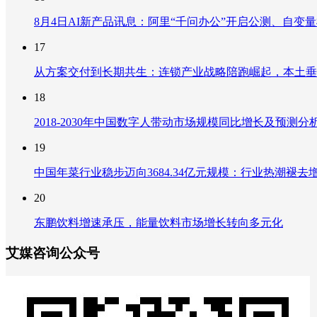
8月4日AI新产品讯息：阿里“千问办公”开启公测、自变量机器
17
从方案交付到长期共生：连锁产业战略陪跑崛起，本土垂
18
2018-2030年中国数字人带动市场规模同比增长及预
19
中国年菜行业稳步迈向3684.34亿元规模：行业热潮
20
东鹏饮料增速承压，能量饮料市场增长转向多元化
艾媒咨询公众号