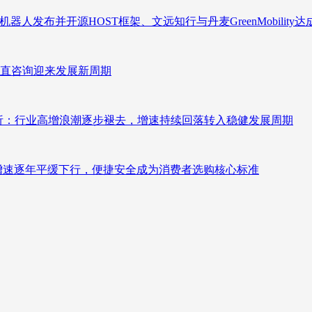
人发布并开源HOST框架、文远知行与丹麦GreenMobility
直咨询迎来发展新周期
测分析：行业高增浪潮逐步褪去，增速持续回落转入稳健发展周期
褪去增速逐年平缓下行，便捷安全成为消费者选购核心标准