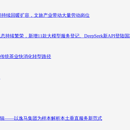
业长期持续回暖扩容，文旅产业带动大量劳动岗位
态持续繁荣，新增11款大模型服务登记、DeepSeek新API登陆
传统茶业快消化转型路径
向
辑——以逸马集团为样本解析本土垂直服务新范式