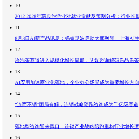
10
2012-2028年瑞典旅游业对就业贡献及预测分析：行
11
8月3日AI新产品讯息：蚂蚁灵波启动大额融资、上海AI生
12
冷泡茶赛道进入规模化增长周期，艾媒咨询解码乐品乐茶
13
AI应用加速商业化落地，企业办公场景成为重要增长方
14
“连而不锁”困局有解，连锁战略陪跑咨询成为千亿级赛道
15
落地型咨询迎来风口：连锁产业战略陪跑重构行业增长逻
16