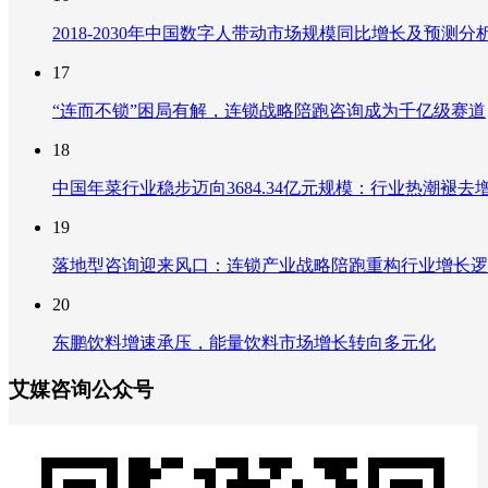
2018-2030年中国数字人带动市场规模同比增长及预
17
“连而不锁”困局有解，连锁战略陪跑咨询成为千亿级赛道
18
中国年菜行业稳步迈向3684.34亿元规模：行业热潮
19
落地型咨询迎来风口：连锁产业战略陪跑重构行业增长逻
20
东鹏饮料增速承压，能量饮料市场增长转向多元化
艾媒咨询公众号