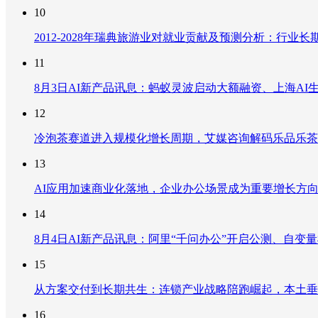
10
2012-2028年瑞典旅游业对就业贡献及预测分析：行
11
8月3日AI新产品讯息：蚂蚁灵波启动大额融资、上海AI生
12
冷泡茶赛道进入规模化增长周期，艾媒咨询解码乐品乐茶
13
AI应用加速商业化落地，企业办公场景成为重要增长方
14
8月4日AI新产品讯息：阿里“千问办公”开启公测、自变量机器
15
从方案交付到长期共生：连锁产业战略陪跑崛起，本土垂
16