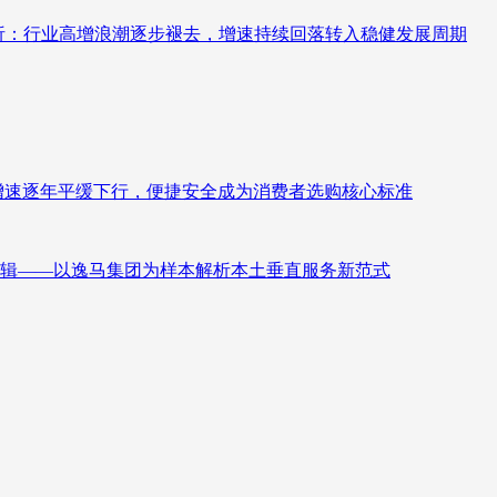
测分析：行业高增浪潮逐步褪去，增速持续回落转入稳健发展周期
褪去增速逐年平缓下行，便捷安全成为消费者选购核心标准
辑——以逸马集团为样本解析本土垂直服务新范式