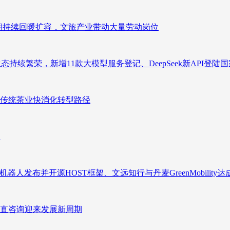
业长期持续回暖扩容，文旅产业带动大量劳动岗位
态持续繁荣，新增11款大模型服务登记、DeepSeek新API登陆
传统茶业快消化转型路径
向
人发布并开源HOST框架、文远知行与丹麦GreenMobility
直咨询迎来发展新周期