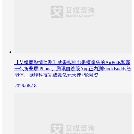
【艾媒商舆情监测】苹果拟推出带摄像头的AirPods和新
一代折叠屏iPhone、腾讯自选股App正内测StockBuddy智
能体、觅蜂科技完成数亿元天使+轮融资
2026-06-18