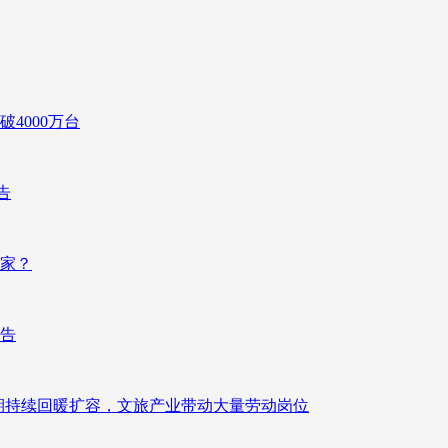
4000万台
告
赢家？
报告
业长期持续回暖扩容，文旅产业带动大量劳动岗位