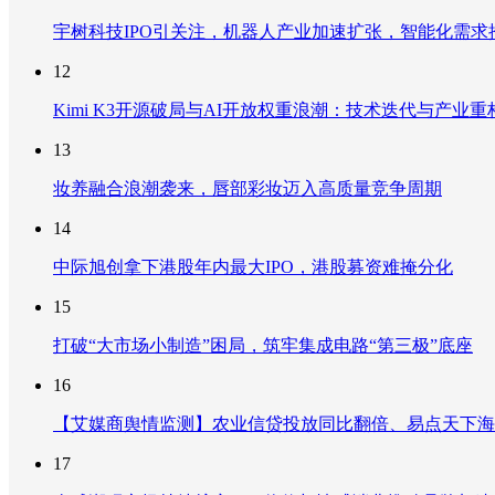
宇树科技IPO引关注，机器人产业加速扩张，智能化需求
12
Kimi K3开源破局与AI开放权重浪潮：技术迭代与产业
13
妆养融合浪潮袭来，唇部彩妆迈入高质量竞争周期
14
中际旭创拿下港股年内最大IPO，港股募资难掩分化
15
打破“大市场小制造”困局，筑牢集成电路“第三极”底座
16
【艾媒商舆情监测】农业信贷投放同比翻倍、易点天下海
17