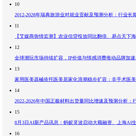
10
2012-2028年瑞典旅游业对就业贡献及预测分析：行
11
【艾媒商舆情监测】农业信贷投放同比翻倍、易点天下海
12
全球潮玩市场持续扩容，IP价值与情感消费推动品牌加
13
家用医美器械依托医美居家化浪潮稳步扩容：非手术医美
14
2022-2026年中国正极材料出货量同比增速及预测分
15
8月3日AI新产品讯息：蚂蚁灵波启动大额融资、上海AI生
16