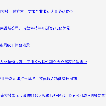
业长期持续回暖扩容，文旅产业带动大量劳动岗位
南设新公司、芯擎科技半年融资超2亿美元
速布局线下体验场景
占比持续走高，便捷长效属性契合大众居家护理需求
析：行业告别高速扩张阶段，整体迈入稳健增长周期
态持续繁荣，新增11款大模型服务登记、DeepSeek新API登陆