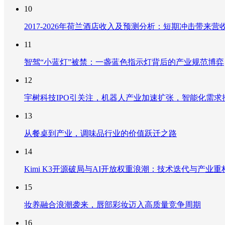
10
2017-2026年荷兰酒店收入及预测分析：短期冲击带
11
智驾“小蓝灯”被禁：一盏蓝色指示灯背后的产业规范博弈
12
宇树科技IPO引关注，机器人产业加速扩张，智能化需求
13
从餐桌到产业，调味品行业的价值跃迁之路
14
Kimi K3开源破局与AI开放权重浪潮：技术迭代与产业
15
妆养融合浪潮袭来，唇部彩妆迈入高质量竞争周期
16