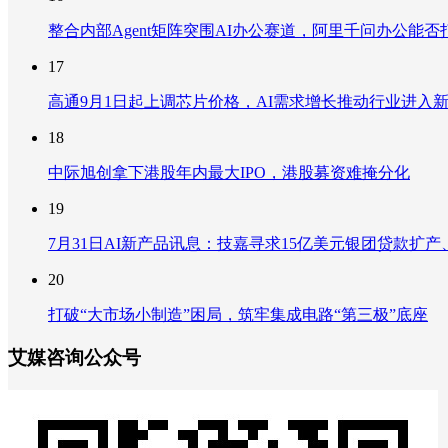
整合内部Agent矩阵突围AI办公赛道，阿里千问办公能
17
高通9月1日起上调芯片价格，AI需求增长推动行业进入
18
中际旭创拿下港股年内最大IPO，港股募资难掩分化
19
7月31日AI新产品讯息：技嘉寻求15亿美元银团贷款扩产、重
20
打破“大市场小制造”困局，筑牢集成电路“第三极”底座
艾媒咨询公众号