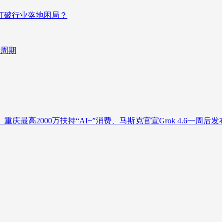
否打破行业落地困局？
新周期
庆最高2000万扶持“AI+”消费、马斯克官宣Grok 4.6一周后发