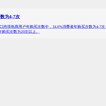
数为4-7次
年中国进口跨境电商用户年购买次数中，34.6%消费者年购买次数为4-7
费者年购买次数为20次以上。