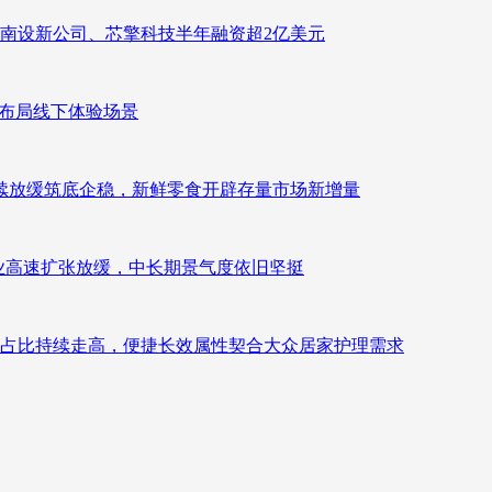
南设新公司、芯擎科技半年融资超2亿美元
速布局线下体验场景
持续放缓筑底企稳，新鲜零食开辟存量市场新增量
：行业高速扩张放缓，中长期景气度依旧坚挺
占比持续走高，便捷长效属性契合大众居家护理需求