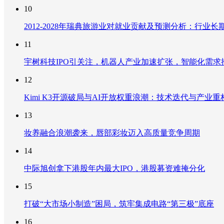
10
2012-2028年瑞典旅游业对就业贡献及预测分析：行
11
宇树科技IPO引关注，机器人产业加速扩张，智能化需求
12
Kimi K3开源破局与AI开放权重浪潮：技术迭代与产业
13
妆养融合浪潮袭来，唇部彩妆迈入高质量竞争周期
14
中际旭创拿下港股年内最大IPO，港股募资难掩分化
15
打破“大市场小制造”困局，筑牢集成电路“第三极”底座
16