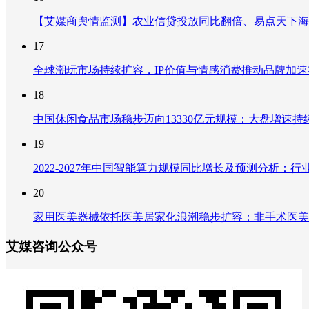
【艾媒商舆情监测】农业信贷投放同比翻倍、易点天下海
17
全球潮玩市场持续扩容，IP价值与情感消费推动品牌加
18
中国休闲食品市场稳步迈向13330亿元规模：大盘增速
19
2022-2027年中国智能算力规模同比增长及预测分析
20
家用医美器械依托医美居家化浪潮稳步扩容：非手术医美
艾媒咨询公众号