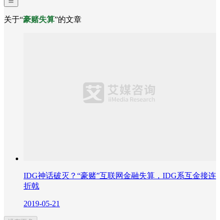
关于“
豪赌失算
”的文章
IDG神话破灭？“豪赌”互联网金融失算，IDG系互金接连
折戟
2019-05-21