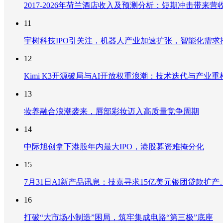
2017-2026年荷兰酒店收入及预测分析：短期冲击带
11
宇树科技IPO引关注，机器人产业加速扩张，智能化需求
12
Kimi K3开源破局与AI开放权重浪潮：技术迭代与产业
13
妆养融合浪潮袭来，唇部彩妆迈入高质量竞争周期
14
中际旭创拿下港股年内最大IPO，港股募资难掩分化
15
7月31日AI新产品讯息：技嘉寻求15亿美元银团贷款扩产、重
16
打破“大市场小制造”困局，筑牢集成电路“第三极”底座