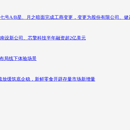
七号A/B星、月之暗面完成工商变更，变更为股份有限公司、健
南设新公司、芯擎科技半年融资超2亿美元
速布局线下体验场景
持续放缓筑底企稳，新鲜零食开辟存量市场新增量