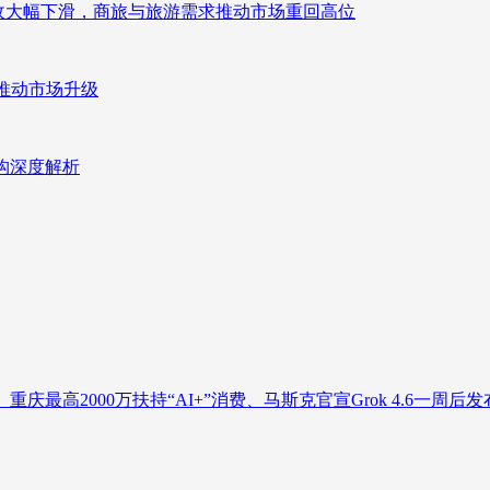
来营收大幅下滑，商旅与旅游需求推动市场重回高位
推动市场升级
重构深度解析
庆最高2000万扶持“AI+”消费、马斯克官宣Grok 4.6一周后发