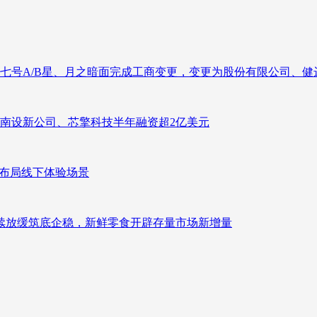
七号A/B星、月之暗面完成工商变更，变更为股份有限公司、健
南设新公司、芯擎科技半年融资超2亿美元
速布局线下体验场景
持续放缓筑底企稳，新鲜零食开辟存量市场新增量