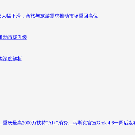
来营收大幅下滑，商旅与旅游需求推动市场重回高位
推动市场升级
重构深度解析
庆最高2000万扶持“AI+”消费、马斯克官宣Grok 4.6一周后发