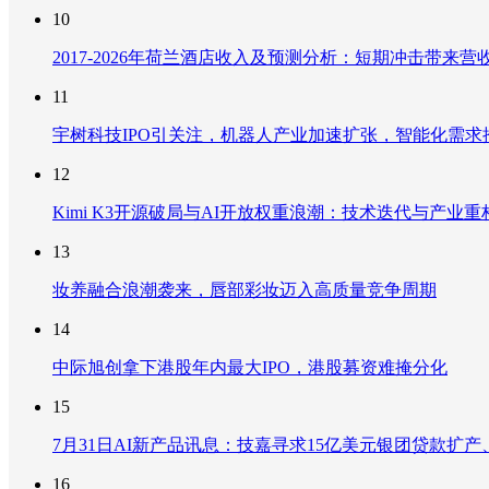
10
2017-2026年荷兰酒店收入及预测分析：短期冲击带
11
宇树科技IPO引关注，机器人产业加速扩张，智能化需求
12
Kimi K3开源破局与AI开放权重浪潮：技术迭代与产业
13
妆养融合浪潮袭来，唇部彩妆迈入高质量竞争周期
14
中际旭创拿下港股年内最大IPO，港股募资难掩分化
15
7月31日AI新产品讯息：技嘉寻求15亿美元银团贷款扩产、重
16