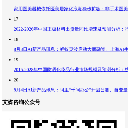
家用医美器械依托医美居家化浪潮稳步扩容：非手术医美
17
2022-2026年中国正极材料出货量同比增速及预测分
18
8月3日AI新产品讯息：蚂蚁灵波启动大额融资、上海AI生
19
2015-2028年中国防晒化妆品行业市场规模及预测分
20
8月4日AI新产品讯息：阿里“千问办公”开启公测、自变量机器
艾媒咨询公众号