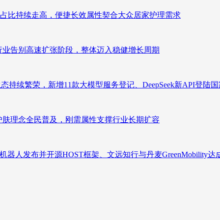
占比持续走高，便捷长效属性契合大众居家护理需求
析：行业告别高速扩张阶段，整体迈入稳健增长周期
态持续繁荣，新增11款大模型服务登记、DeepSeek新API登陆
析：护肤理念全民普及，刚需属性支撑行业长期扩容
人发布并开源HOST框架、文远知行与丹麦GreenMobility