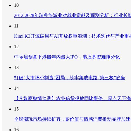
10
2012-2028年瑞典旅游业对就业贡献及预测分析：行
11
Kimi K3开源破局与AI开放权重浪潮：技术迭代与产业
12
中际旭创拿下港股年内最大IPO，港股募资难掩分化
13
打破“大市场小制造”困局，筑牢集成电路“第三极”底座
14
【艾媒商舆情监测】农业信贷投放同比翻倍、易点天下海
15
全球潮玩市场持续扩容，IP价值与情感消费推动品牌加
16